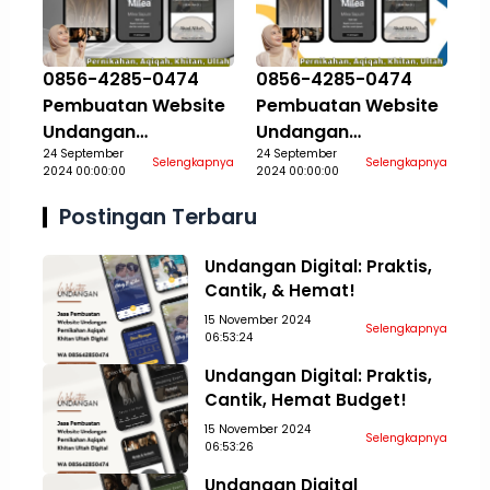
0856-4285-0474
0856-4285-0474
Pembuatan Website
Pembuatan Website
Undangan
Undangan
Pernikahan Aqiqah
24 September
Pernikahan Aqiqah
24 September
Selengkapnya
Selengkapnya
2024 00:00:00
2024 00:00:00
Khitan Ultah Jasa
Khitan Ultah Jasa
Aceh Tamiang
Aceh Tengah
Postingan Terbaru
Undangan Digital: Praktis,
Cantik, & Hemat!
15 November 2024
Selengkapnya
06:53:24
Undangan Digital: Praktis,
Cantik, Hemat Budget!
15 November 2024
Selengkapnya
06:53:26
Undangan Digital