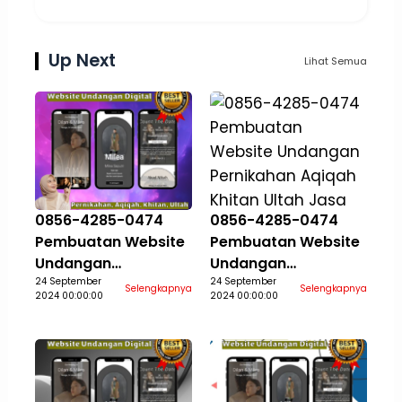
Up Next
Lihat Semua
0856-4285-0474
0856-4285-0474
Pembuatan Website
Pembuatan Website
Undangan
Undangan
Pernikahan Aqiqah
24 September
Pernikahan Aqiqah
24 September
Selengkapnya
Selengkapnya
2024 00:00:00
2024 00:00:00
Khitan Ultah Jasa
Khitan Ultah Jasa
Aceh Selatan
Aceh Singkil