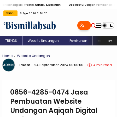
 Digital: Praktis, Cantik, & Kekinian
Doa Restu: Ucapan Pernikahan Islami Me
Sabtu
8 Agu 2026 21:54:20
⥅
TRENDS
Website Undangan
Pernikahan
Aqiqah
Home
Website Undangan
Imam
24 September 2024 00:00:00
4 min read
0856-4285-0474 Jasa
Pembuatan Website
Undangan Aqiqah Digital