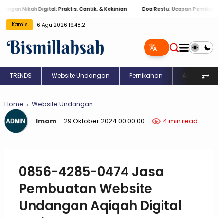
 Nikah Digital: Praktis, Cantik, & Kekinian
Doa Restu: Ucapan Pernikahan Isl
Kamis
6 Agu 2026 19:48:22
⥅
TRENDS
Website Undangan
Pernikahan
Aqiqah
Home
Website Undangan
Imam
29 Oktober 2024 00:00:00
4 min read
0856-4285-0474 Jasa
Pembuatan Website
Undangan Aqiqah Digital