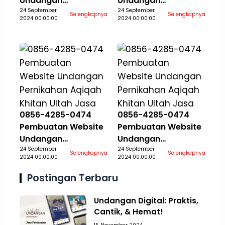
Undangan
Undangan
Pernikahan Aqiqah
24 September
Pernikahan Aqiqah
24 September
Selengkapnya
Selengkapnya
2024 00:00:00
2024 00:00:00
Khitan Ultah Jasa
Khitan Ultah Jasa
Aceh Selatan
Aceh Singkil
0856-4285-0474
0856-4285-0474
Pembuatan Website
Pembuatan Website
Undangan
Undangan
Pernikahan Aqiqah
24 September
Pernikahan Aqiqah
24 September
Selengkapnya
Selengkapnya
2024 00:00:00
2024 00:00:00
Khitan Ultah Jasa
Khitan Ultah Jasa
Aceh Tamiang
Aceh Tengah
Postingan Terbaru
Undangan Digital: Praktis,
Cantik, & Hemat!