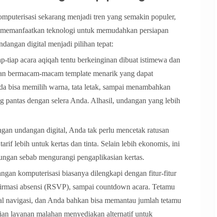
omputerisasi sekarang menjadi tren yang semakin populer,
au memanfaatkan teknologi untuk memudahkan persiapan
dangan digital menjadi pilihan tepat:
p-tiap acara aqiqah tentu berkeinginan dibuat istimewa dan
kan bermacam-macam template menarik yang dapat
da bisa memilih warna, tata letak, sampai menambahkan
ang pantas dengan selera Anda. Alhasil, undangan yang lebih
n undangan digital, Anda tak perlu mencetak ratusan
f lebih untuk kertas dan tinta. Selain lebih ekonomis, ini
ungan sebab mengurangi pengaplikasian kertas.
angan komputerisasi biasanya dilengkapi dengan fitur-fitur
onfirmasi absensi (RSVP), sampai countdown acara. Tetamu
rial navigasi, dan Anda bahkan bisa memantau jumlah tetamu
an layanan malahan menyediakan alternatif untuk