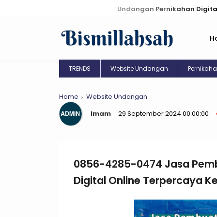
Undangan Pernikahan Digital: Kreasi Un
H
TRENDS
Website Undangan
Pernikah
Home
Website Undangan
Imam
29 September 2024 00:00:00
0856-4285-0474 Jasa Pem
Digital Online Terpercaya K