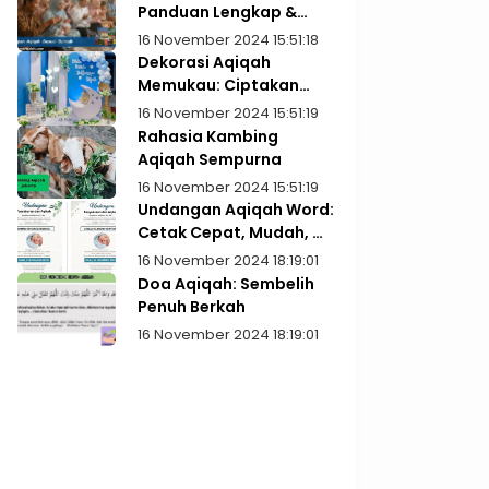
Panduan Lengkap &
Praktis
16 November 2024 15:51:18
Dekorasi Aqiqah
Memukau: Ciptakan
Kenangan Indah
16 November 2024 15:51:19
Rahasia Kambing
Aqiqah Sempurna
16 November 2024 15:51:19
Undangan Aqiqah Word:
Cetak Cepat, Mudah, &
Gratis!
16 November 2024 18:19:01
Doa Aqiqah: Sembelih
Penuh Berkah
16 November 2024 18:19:01