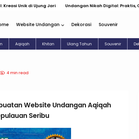
ik di Ujung Jari
Undangan Nikah Digital: Praktis, Cantik, & 
ome
Website Undangan
Dekorasi
Souvenir
an
Aqiqah
Khitan
Ulang Tahun
Souvenir
De
4 min read
buatan Website Undangan Aqiqah
epulauan Seribu