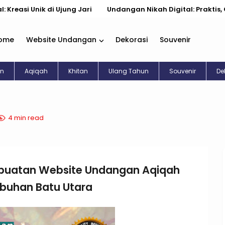
k di Ujung Jari
Undangan Nikah Digital: Praktis, Cantik, & K
ome
Website Undangan
Dekorasi
Souvenir
an
Aqiqah
Khitan
Ulang Tahun
Souvenir
De
4 min read
buatan Website Undangan Aqiqah
abuhan Batu Utara