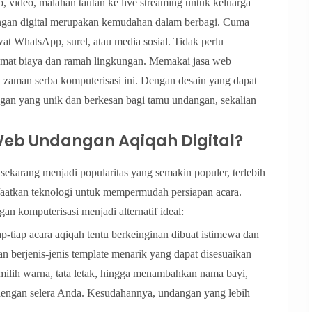
ideo, malahan tautan ke live streaming untuk keluarga
dangan digital merupakan kemudahan dalam berbagi. Cuma
at WhatsApp, surel, atau media sosial. Tidak perlu
emat biaya dan ramah lingkungan. Memakai jasa web
di zaman serba komputerisasi ini. Dengan desain yang dapat
an yang unik dan berkesan bagi tamu undangan, sekalian
eb Undangan Aqiqah Digital?
ekarang menjadi popularitas yang semakin populer, terlebih
faatkan teknologi untuk mempermudah persiapan acara.
n komputerisasi menjadi alternatif ideal:
p-tiap acara aqiqah tentu berkeinginan dibuat istimewa dan
n berjenis-jenis template menarik yang dapat disesuaikan
ilih warna, tata letak, hingga menambahkan nama bayi,
s dengan selera Anda. Kesudahannya, undangan yang lebih