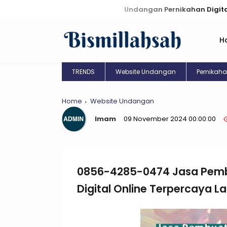
Undangan Pernikahan Digital: Kreasi Uni
H
TRENDS
Website Undangan
Pernikah
Home
Website Undangan
Imam
09 November 2024 00:00:00
0856-4285-0474 Jasa Pem
Digital Online Terpercaya L