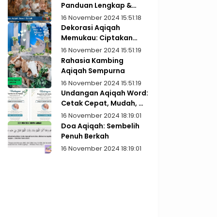
Panduan Lengkap &
Praktis
16 November 2024 15:51:18
Dekorasi Aqiqah
Memukau: Ciptakan
Kenangan Indah
16 November 2024 15:51:19
Rahasia Kambing
Aqiqah Sempurna
16 November 2024 15:51:19
Undangan Aqiqah Word:
Cetak Cepat, Mudah, &
Gratis!
16 November 2024 18:19:01
Doa Aqiqah: Sembelih
Penuh Berkah
16 November 2024 18:19:01