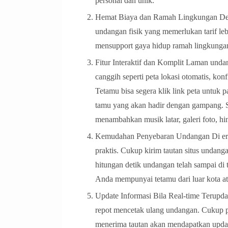
personal dan unik.
Hemat Biaya dan Ramah Lingkungan Deng
undangan fisik yang memerlukan tarif lebi
mensupport gaya hidup ramah lingkunga
Fitur Interaktif dan Komplit Laman undan
canggih seperti peta lokasi otomatis, ko
Tetamu bisa segera klik link peta untuk
tamu yang akan hadir dengan gampang. 
menambahkan musik latar, galeri foto, hi
Kemudahan Penyebaran Undangan Di era 
praktis. Cukup kirim tautan situs undang
hitungan detik undangan telah sampai di 
Anda mempunyai tetamu dari luar kota ata
Update Informasi Bila Real-time Terupdat
repot mencetak ulang undangan. Cukup p
menerima tautan akan mendapatkan update 