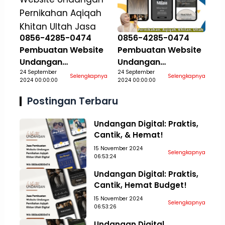
0856-4285-0474
0856-4285-0474
Pembuatan Website
Pembuatan Website
Undangan
Undangan
Pernikahan Aqiqah
24 September
Pernikahan Aqiqah
24 September
Selengkapnya
Selengkapnya
2024 00:00:00
2024 00:00:00
Khitan Ultah Jasa
Khitan Ultah Jasa
Aceh Tamiang
Aceh Tengah
Postingan Terbaru
Undangan Digital: Praktis,
Cantik, & Hemat!
15 November 2024
Selengkapnya
06:53:24
Undangan Digital: Praktis,
Cantik, Hemat Budget!
15 November 2024
Selengkapnya
06:53:26
Undangan Digital