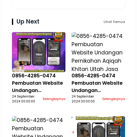
Up Next
Lihat Semua
0856-4285-0474
0856-4285-0474
Pembuatan Website
Pembuatan Website
Undangan
Undangan
Pernikahan Aqiqah
24 September
Pernikahan Aqiqah
24 September
Selengkapnya
Selengkapnya
2024 00:00:00
2024 00:00:00
Khitan Ultah Jasa
Khitan Ultah Jasa
Aceh Selatan
Aceh Singkil