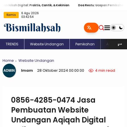
kah Digital: Praktis, Cantik, & Kekinian
Doa Restu: Ucapan Pernikahan Islami
6 Agu 2026
Kamis
03:42:55
⥅
TRENDS
Website Undangan
Pernikahan
Aqiqah
Home
Website Undangan
Imam
28 Oktober 2024 00:00:00
4 min read
0856-4285-0474 Jasa
Pembuatan Website
Undangan Aqiqah Digital