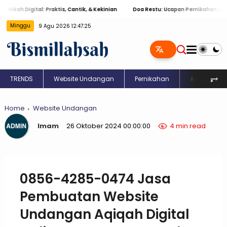
 Digital: Praktis, Cantik, & Kekinian
Doa Restu: Ucapan Pernikahan Islami Me
Minggu
9 Agu 2026 12:47:25
⥅
TRENDS
Website Undangan
Pernikahan
Aqiqah
Home
Website Undangan
Imam
26 Oktober 2024 00:00:00
4 min read
0856-4285-0474 Jasa
Pembuatan Website
Undangan Aqiqah Digital