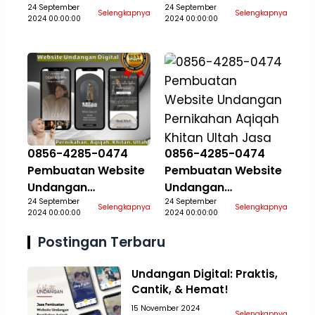
Pernikahan Aqiqah
24 September
Pernikahan Aqiqah
24 September
Selengkapnya
Selengkapnya
2024 00:00:00
2024 00:00:00
Khitan Ultah Jasa
Khitan Ultah Jasa
Aceh Selatan
Aceh Singkil
0856-4285-0474
0856-4285-0474
Pembuatan Website
Pembuatan Website
Undangan
Undangan
Pernikahan Aqiqah
24 September
Pernikahan Aqiqah
24 September
Selengkapnya
Selengkapnya
2024 00:00:00
2024 00:00:00
Khitan Ultah Jasa
Khitan Ultah Jasa
Aceh Tamiang
Aceh Tengah
Postingan Terbaru
Undangan Digital: Praktis,
Cantik, & Hemat!
15 November 2024
Selengkapnya