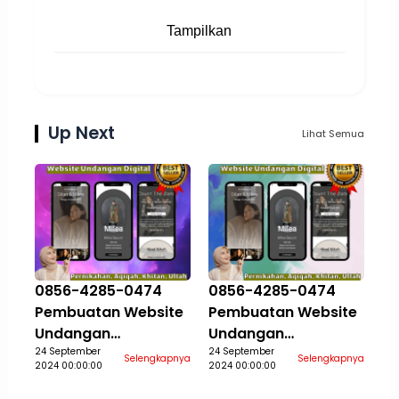
Tampilkan
Up Next
Lihat Semua
0856-4285-0474
0856-4285-0474
Pembuatan Website
Pembuatan Website
Undangan
Undangan
Pernikahan Aqiqah
24 September
Pernikahan Aqiqah
24 September
Selengkapnya
Selengkapnya
2024 00:00:00
2024 00:00:00
Khitan Ultah Jasa
Khitan Ultah Jasa
Aceh Selatan
Aceh Singkil