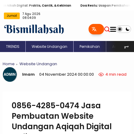
h Digital: Praktis, Cantik, & Kekinian
Doa Restu: Ucapan Pernikahan Islami M
Jumat
7 Agu 2026 08:04:10
⥅
TRENDS
Website Undangan
Pernikahan
Aqiqah
Home
Website Undangan
Imam
04 November 2024 00:00:00
4 min read
0856-4285-0474 Jasa
Pembuatan Website
Undangan Aqiqah Digital