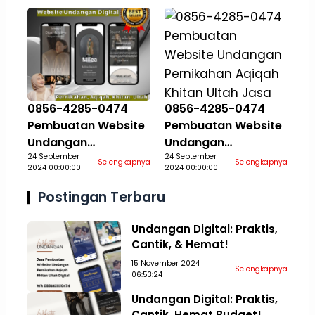
0856-4285-0474
0856-4285-0474
Pembuatan Website
Pembuatan Website
Undangan
Undangan
Pernikahan Aqiqah
24 September
Pernikahan Aqiqah
24 September
Selengkapnya
Selengkapnya
2024 00:00:00
2024 00:00:00
Khitan Ultah Jasa
Khitan Ultah Jasa
Aceh Tamiang
Aceh Tengah
Postingan Terbaru
Undangan Digital: Praktis,
Cantik, & Hemat!
15 November 2024
Selengkapnya
06:53:24
Undangan Digital: Praktis,
Cantik, Hemat Budget!