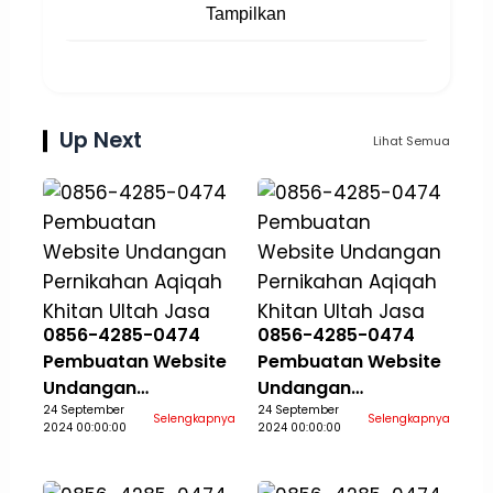
Tampilkan
Up Next
Lihat Semua
0856-4285-0474
0856-4285-0474
Pembuatan Website
Pembuatan Website
Undangan
Undangan
Pernikahan Aqiqah
24 September
Pernikahan Aqiqah
24 September
Selengkapnya
Selengkapnya
2024 00:00:00
2024 00:00:00
Khitan Ultah Jasa
Khitan Ultah Jasa
Aceh Selatan
Aceh Singkil