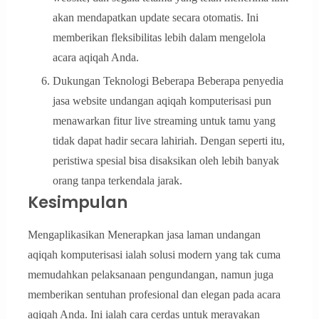
akan mendapatkan update secara otomatis. Ini
memberikan fleksibilitas lebih dalam mengelola
acara aqiqah Anda.
Dukungan Teknologi Beberapa Beberapa penyedia
jasa website undangan aqiqah komputerisasi pun
menawarkan fitur live streaming untuk tamu yang
tidak dapat hadir secara lahiriah. Dengan seperti itu,
peristiwa spesial bisa disaksikan oleh lebih banyak
orang tanpa terkendala jarak.
Kesimpulan
Mengaplikasikan Menerapkan jasa laman undangan
aqiqah komputerisasi ialah solusi modern yang tak cuma
memudahkan pelaksanaan pengundangan, namun juga
memberikan sentuhan profesional dan elegan pada acara
aqiqah Anda. Ini ialah cara cerdas untuk merayakan