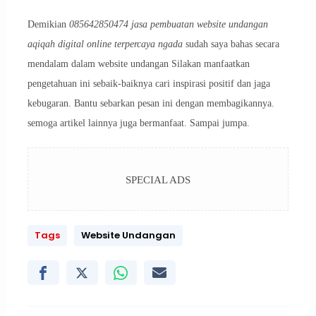
Demikian
085642850474 jasa pembuatan website undangan
aqiqah digital online terpercaya ngada
sudah saya bahas secara
mendalam dalam website undangan Silakan manfaatkan
pengetahuan ini sebaik-baiknya cari inspirasi positif dan jaga
kebugaran. Bantu sebarkan pesan ini dengan membagikannya.
semoga artikel lainnya juga bermanfaat. Sampai jumpa.
SPECIAL ADS
Tags
Website Undangan