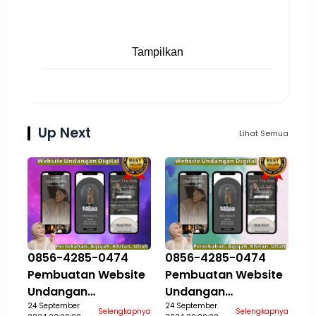
Tampilkan
Up Next
Lihat Semua
0856-4285-0474
0856-4285-0474
Pembuatan Website
Pembuatan Website
Undangan
Undangan
Pernikahan Aqiqah
24 September
Pernikahan Aqiqah
24 September
Selengkapnya
Selengkapnya