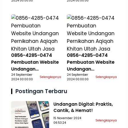
2024 00:00:00
2024 00:00:00
Khitan Ultah Jasa
Khitan Ultah Jasa
Aceh Selatan
Aceh Singkil
0856-4285-0474
0856-4285-0474
Pembuatan Website
Pembuatan Website
Undangan
Undangan
Pernikahan Aqiqah
24 September
Pernikahan Aqiqah
24 September
Selengkapnya
Selengkapnya
2024 00:00:00
2024 00:00:00
Khitan Ultah Jasa
Khitan Ultah Jasa
Aceh Tamiang
Aceh Tengah
Postingan Terbaru
Undangan Digital: Praktis,
Cantik, & Hemat!
15 November 2024
Selengkapnya
06:53:24