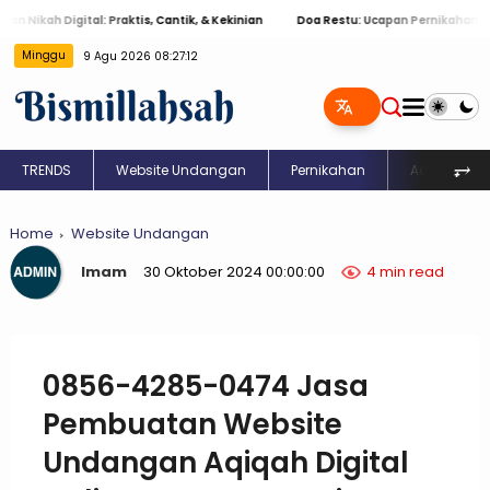
ah Digital: Praktis, Cantik, & Kekinian
Doa Restu: Ucapan Pernikahan Islami 
Minggu
9 Agu 2026 08:27:13
⥅
TRENDS
Website Undangan
Pernikahan
Aqiqah
Home
Website Undangan
Imam
30 Oktober 2024 00:00:00
4 min read
0856-4285-0474 Jasa
Pembuatan Website
Undangan Aqiqah Digital