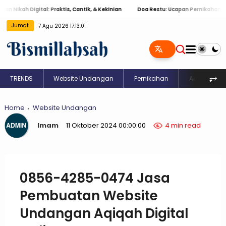
h Digital: Praktis, Cantik, & Kekinian
Doa Restu: Ucapan Pernikahan Islami M
Jumat
7 Agu 2026 17:13:02
⥅
TRENDS
Website Undangan
Pernikahan
Aqiqah
Home
Website Undangan
Imam
11 Oktober 2024 00:00:00
4 min read
0856-4285-0474 Jasa
Pembuatan Website
Undangan Aqiqah Digital