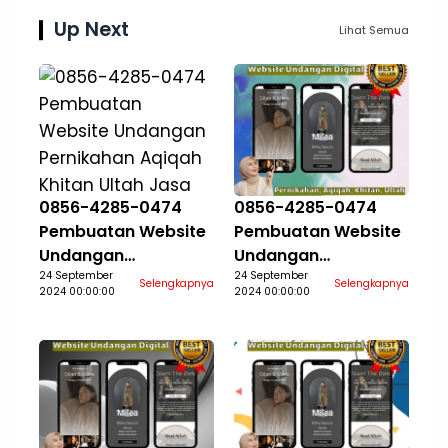
Up Next
Lihat Semua
0856-4285-0474
0856-4285-0474
Pembuatan Website
Pembuatan Website
Undangan
Undangan
Pernikahan Aqiqah
24 September
Pernikahan Aqiqah
24 September
Selengkapnya
Selengkapnya
2024 00:00:00
2024 00:00:00
Khitan Ultah Jasa
Khitan Ultah Jasa
Aceh Selatan
Aceh Singkil