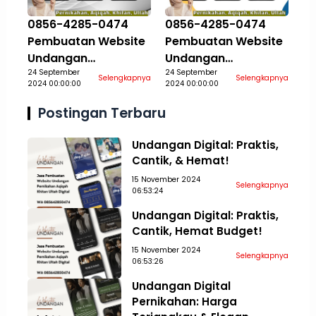
0856-4285-0474
0856-4285-0474
Pembuatan Website
Pembuatan Website
Undangan
Undangan
Pernikahan Aqiqah
24 September
Pernikahan Aqiqah
24 September
Selengkapnya
Selengkapnya
2024 00:00:00
2024 00:00:00
Khitan Ultah Jasa
Khitan Ultah Jasa
Aceh Tamiang
Aceh Tengah
Postingan Terbaru
Undangan Digital: Praktis,
Cantik, & Hemat!
15 November 2024
Selengkapnya
06:53:24
Undangan Digital: Praktis,
Cantik, Hemat Budget!
15 November 2024
Selengkapnya
06:53:26
Undangan Digital
Pernikahan: Harga