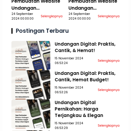
Pembuatan Website
Pembuatan Website
Undangan
Undangan
Pernikahan Aqiqah
24 September
Pernikahan Aqiqah
24 September
Selengkapnya
Selengkapnya
2024 00:00:00
2024 00:00:00
Khitan Ultah Jasa
Khitan Ultah Jasa
Aceh Tamiang
Aceh Tengah
Postingan Terbaru
Undangan Digital: Praktis,
Cantik, & Hemat!
15 November 2024
Selengkapnya
06:53:24
Undangan Digital: Praktis,
Cantik, Hemat Budget!
15 November 2024
Selengkapnya
06:53:26
Undangan Digital
Pernikahan: Harga
Terjangkau & Elegan
15 November 2024
Selengkapnya
06:53:29