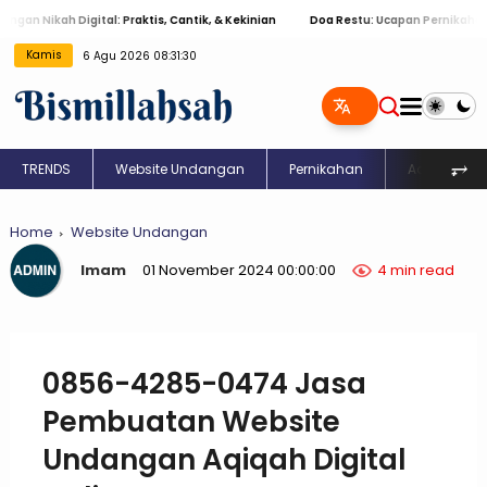
 Nikah Digital: Praktis, Cantik, & Kekinian
Doa Restu: Ucapan Pernikahan Isla
Kamis
6 Agu 2026 08:31:31
⥅
TRENDS
Website Undangan
Pernikahan
Aqiqah
Home
Website Undangan
Imam
01 November 2024 00:00:00
4 min read
0856-4285-0474 Jasa
Pembuatan Website
Undangan Aqiqah Digital