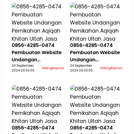
0856-4285-0474
0856-4285-0474
Pembuatan Website
Pembuatan Website
Undangan
Undangan
Pernikahan Aqiqah
24 September
Pernikahan Aqiqah
24 September
Selengkapnya
Selengkapnya
2024 00:00:00
2024 00:00:00
Khitan Ultah Jasa
Khitan Ultah Jasa
Aceh Selatan
Aceh Singkil
0856-4285-0474
0856-4285-0474