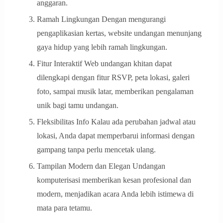
anggaran.
Ramah Lingkungan Dengan mengurangi
pengaplikasian kertas, website undangan menunjang
gaya hidup yang lebih ramah lingkungan.
Fitur Interaktif Web undangan khitan dapat
dilengkapi dengan fitur RSVP, peta lokasi, galeri
foto, sampai musik latar, memberikan pengalaman
unik bagi tamu undangan.
Fleksibilitas Info Kalau ada perubahan jadwal atau
lokasi, Anda dapat memperbarui informasi dengan
gampang tanpa perlu mencetak ulang.
Tampilan Modern dan Elegan Undangan
komputerisasi memberikan kesan profesional dan
modern, menjadikan acara Anda lebih istimewa di
mata para tetamu.