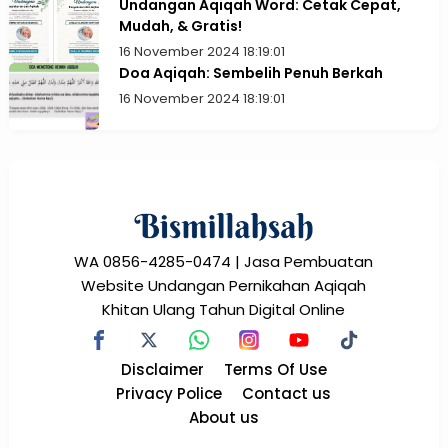
Undangan Aqiqah Word: Cetak Cepat,
Mudah, & Gratis!
16 November 2024 18:19:01
Doa Aqiqah: Sembelih Penuh Berkah
16 November 2024 18:19:01
WA 0856-4285-0474 | Jasa Pembuatan
Website Undangan Pernikahan Aqiqah
Khitan Ulang Tahun Digital Online
Disclaimer
Terms Of Use
Privacy Police
Contact us
About us