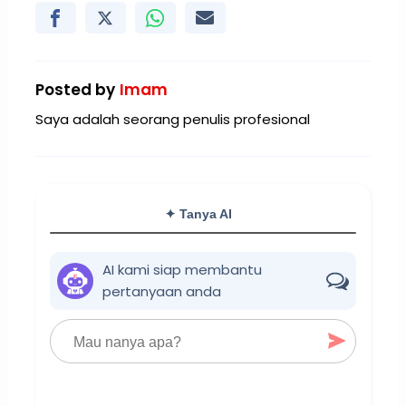
Posted by
Imam
Saya adalah seorang penulis profesional
✦ Tanya AI
AI kami siap membantu
pertanyaan anda