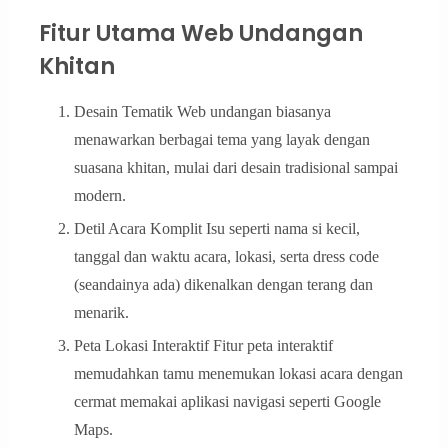
Fitur Utama Web Undangan
Khitan
Desain Tematik Web undangan biasanya
menawarkan berbagai tema yang layak dengan
suasana khitan, mulai dari desain tradisional sampai
modern.
Detil Acara Komplit Isu seperti nama si kecil,
tanggal dan waktu acara, lokasi, serta dress code
(seandainya ada) dikenalkan dengan terang dan
menarik.
Peta Lokasi Interaktif Fitur peta interaktif
memudahkan tamu menemukan lokasi acara dengan
cermat memakai aplikasi navigasi seperti Google
Maps.