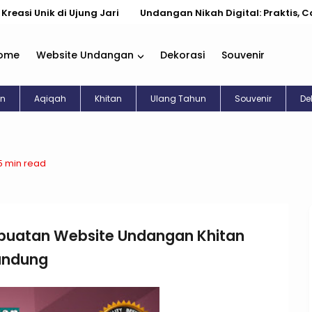
k di Ujung Jari
Undangan Nikah Digital: Praktis, Cantik, & K
ome
Website Undangan
Dekorasi
Souvenir
an
Aqiqah
Khitan
Ulang Tahun
Souvenir
De
5 min read
uatan Website Undangan Khitan
Bandung