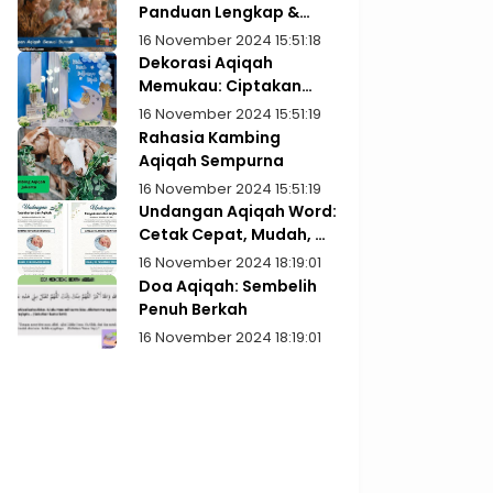
Panduan Lengkap &
Praktis
16 November 2024 15:51:18
Dekorasi Aqiqah
Memukau: Ciptakan
Kenangan Indah
16 November 2024 15:51:19
Rahasia Kambing
Aqiqah Sempurna
16 November 2024 15:51:19
Undangan Aqiqah Word:
Cetak Cepat, Mudah, &
Gratis!
16 November 2024 18:19:01
Doa Aqiqah: Sembelih
Penuh Berkah
16 November 2024 18:19:01