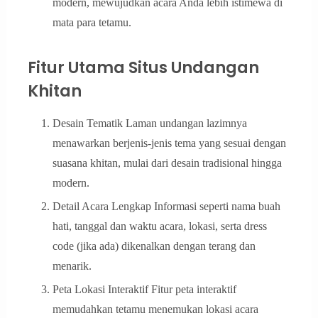
modern, mewujudkan acara Anda lebih istimewa di
mata para tetamu.
Fitur Utama Situs Undangan
Khitan
Desain Tematik Laman undangan lazimnya
menawarkan berjenis-jenis tema yang sesuai dengan
suasana khitan, mulai dari desain tradisional hingga
modern.
Detail Acara Lengkap Informasi seperti nama buah
hati, tanggal dan waktu acara, lokasi, serta dress
code (jika ada) dikenalkan dengan terang dan
menarik.
Peta Lokasi Interaktif Fitur peta interaktif
memudahkan tetamu menemukan lokasi acara