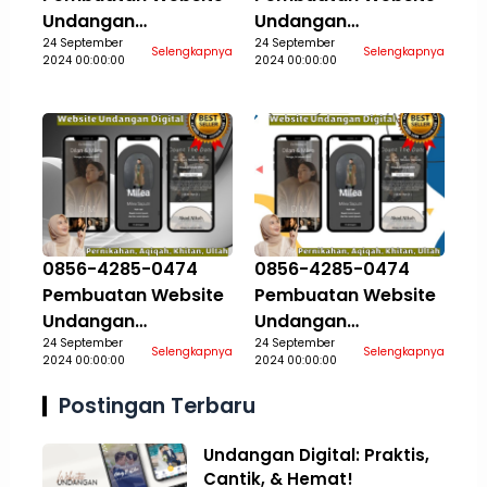
Undangan
Undangan
Pernikahan Aqiqah
24 September
Pernikahan Aqiqah
24 September
Selengkapnya
Selengkapnya
2024 00:00:00
2024 00:00:00
Khitan Ultah Jasa
Khitan Ultah Jasa
Aceh Selatan
Aceh Singkil
0856-4285-0474
0856-4285-0474
Pembuatan Website
Pembuatan Website
Undangan
Undangan
Pernikahan Aqiqah
24 September
Pernikahan Aqiqah
24 September
Selengkapnya
Selengkapnya
2024 00:00:00
2024 00:00:00
Khitan Ultah Jasa
Khitan Ultah Jasa
Aceh Tamiang
Aceh Tengah
Postingan Terbaru
Undangan Digital: Praktis,
Cantik, & Hemat!