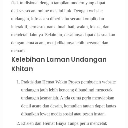
fisik tradisional dengan tampilan modern yang dapat
diakses secara online melalui link. Dengan website
undangan, info acara diberi tahu secara komplit dan
interaktif, termasuk nama buah hati, waktu, lokasi, dan
mendetail lainnya. Selain itu, desainnya dapat disesuaikan
dengan tema acara, menjadikannya lebih personal dan
menarik.
Kelebihan Laman Undangan
Khitan
Praktis dan Hemat Waktu Proses pembuatan website
undangan jauh lebih kencang dibandingi mencetak
undangan jasmaniah. Anda cuma perlu menyiapkan
detail acara dan desain, kemudian tautan dapat lantas
dibagikan lewat media sosial atau pesan instan.
Efisien dan Hemat Biaya Tanpa perlu mencetak