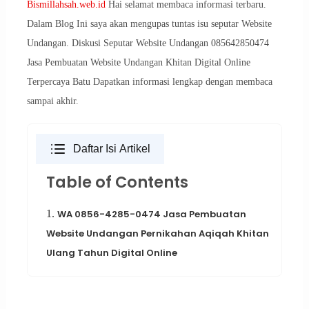
Bismillahsah.web.id
Hai selamat membaca informasi terbaru.
Dalam Blog Ini saya akan mengupas tuntas isu seputar Website
Undangan. Diskusi Seputar Website Undangan 085642850474
Jasa Pembuatan Website Undangan Khitan Digital Online
Terpercaya Batu Dapatkan informasi lengkap dengan membaca
sampai akhir.
Daftar Isi Artikel
Table of Contents
1.
WA 0856-4285-0474 Jasa Pembuatan
Website Undangan Pernikahan Aqiqah Khitan
Ulang Tahun Digital Online