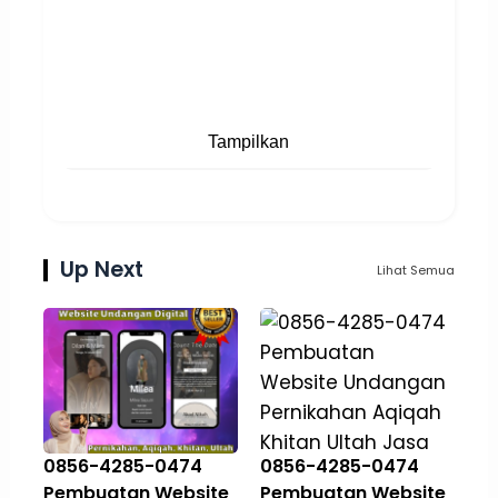
Tampilkan
Up Next
Lihat Semua
0856-4285-0474
0856-4285-0474
Pembuatan Website
Pembuatan Website