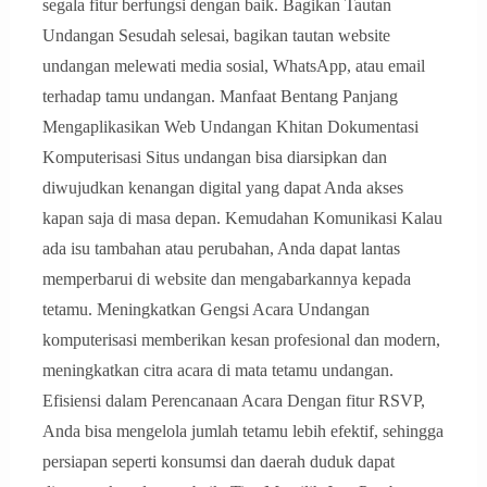
segala fitur berfungsi dengan baik. Bagikan Tautan
Undangan Sesudah selesai, bagikan tautan website
undangan melewati media sosial, WhatsApp, atau email
terhadap tamu undangan. Manfaat Bentang Panjang
Mengaplikasikan Web Undangan Khitan Dokumentasi
Komputerisasi Situs undangan bisa diarsipkan dan
diwujudkan kenangan digital yang dapat Anda akses
kapan saja di masa depan. Kemudahan Komunikasi Kalau
ada isu tambahan atau perubahan, Anda dapat lantas
memperbarui di website dan mengabarkannya kepada
tetamu. Meningkatkan Gengsi Acara Undangan
komputerisasi memberikan kesan profesional dan modern,
meningkatkan citra acara di mata tetamu undangan.
Efisiensi dalam Perencanaan Acara Dengan fitur RSVP,
Anda bisa mengelola jumlah tetamu lebih efektif, sehingga
persiapan seperti konsumsi dan daerah duduk dapat