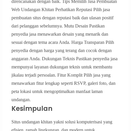
direncanakan dengan baik. Tips Memilih Jasa Pembuatan
Web Undangan Khitan Perhatikan Reputasi Pilih jasa
pembuatan situs dengan reputasi baik dan ulasan positif
dari pelanggan sebelumnya. Mutu Desain Pastikan
penyedia jasa menawarkan desain yang menarik dan
sesuai dengan tema acara Anda. Harga Transparan Pilih
penyedia dengan harga yang terang dan cocok dengan
anggaran Anda. Dukungan Teknis Pastikan penyedia jasa
mempunyai layanan dukungan teknis untuk membantu
jikalau terjadi persoalan. Fitur Komplit Pilih jasa yang
menawarkan fitur lengkap seperti RSVP, galeri foto, dan
peta lokasi untuk mengoptimalkan manfaat laman
undangan.
Kesimpulan
Situs undangan khitan yakni solusi komputerisasi yang
efisien, ramah lingkungan, dan modern untuk