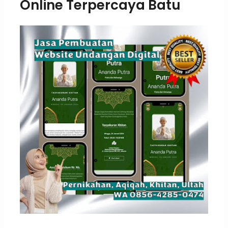
Online Terpercaya Batu