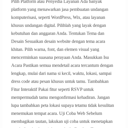
Pilih Platform atau Penyedia Layanan Ada banyak
platform yang menawarkan jasa pembuatan undangan
komputerisasi, seperti WordPress, Wix, atau layanan
khusus undangan digital. Pilihlah yang layak dengan
kebutuhan dan anggaran Anda. Tentukan Tema dan
Desain Sesuaikan desain website dengan tema acara
khitan. Pilih warna, font, dan elemen visual yang
mencerminkan suasana perayaan Anda. Masukkan Isu
Acara Pastikan semua mendetail acara tercantum dengan
lengkap, mulai dari nama si kecil, waktu, lokasi, sampai
dress code atau pesan khusus untuk tamu. Tambahkan
Fitur Interaktif Pakai fitur seperti RSVP untuk
mempermudah tamu mengonfirmasi kehadiran. Jangan
lupa tambahkan peta lokasi supaya tetamu tidak kesulitan
menemukan tempat acara. Uji Coba Web Sebelum
membagikan tautan, lakukan uji coba untuk menetapkan