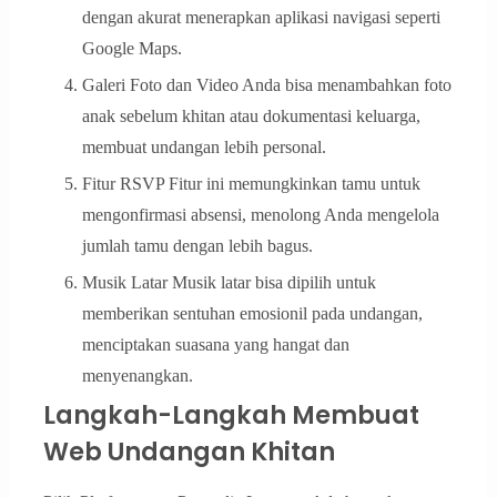
dengan akurat menerapkan aplikasi navigasi seperti
Google Maps.
Galeri Foto dan Video Anda bisa menambahkan foto
anak sebelum khitan atau dokumentasi keluarga,
membuat undangan lebih personal.
Fitur RSVP Fitur ini memungkinkan tamu untuk
mengonfirmasi absensi, menolong Anda mengelola
jumlah tamu dengan lebih bagus.
Musik Latar Musik latar bisa dipilih untuk
memberikan sentuhan emosionil pada undangan,
menciptakan suasana yang hangat dan
menyenangkan.
Langkah-Langkah Membuat
Web Undangan Khitan