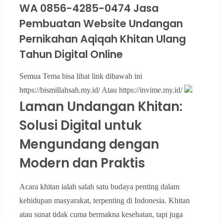
WA 0856-4285-0474 Jasa
Pembuatan Website Undangan
Pernikahan Aqiqah Khitan Ulang
Tahun Digital Online
Semua Tema bisa lihat link dibawah ini
https://bismillahsah.my.id/ Atau https://invime.my.id/
Laman Undangan Khitan:
Solusi Digital untuk
Mengundang dengan
Modern dan Praktis
Acara khitan ialah salah satu budaya penting dalam
kehidupan masyarakat, terpenting di Indonesia. Khitan
atau sunat tidak cuma bermakna kesehatan, tapi juga