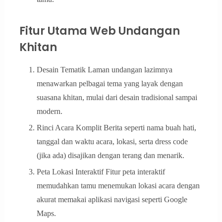
Fitur Utama Web Undangan
Khitan
Desain Tematik Laman undangan lazimnya
menawarkan pelbagai tema yang layak dengan
suasana khitan, mulai dari desain tradisional sampai
modern.
Rinci Acara Komplit Berita seperti nama buah hati,
tanggal dan waktu acara, lokasi, serta dress code
(jika ada) disajikan dengan terang dan menarik.
Peta Lokasi Interaktif Fitur peta interaktif
memudahkan tamu menemukan lokasi acara dengan
akurat memakai aplikasi navigasi seperti Google
Maps.