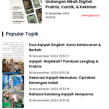
Undangan Nikah Digital:
Praktis, Cantik, & Kekinian
15 November 2024
Selengkapnya
06:53:31
Popular Topik
Doa Aqiqah Singkat: Kunci Kelancaran &
Berkah
16 November 2024 15:51:17
Aqiqah: Wajibkah? Panduan Lengkap &
Praktis
16 November 2024 15:51:18
Dekorasi Aqiqah Memukau: Ciptakan
Kenangan Indah
16 November 2024 15:51:19
Rahasia Kambing Aqiqah Sempurna
16 November 2024 15:51:19