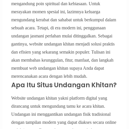
mengandung poin spiritual dan kebiasaan. Untuk
merayakan momen spesial ini, lazimnya keluarga
mengundang kerabat dan sahabat untuk berkumpul dalam
sebuah acara. Tetapi, di era modern ini, penggunaan
undangan jasmani perlahan mulai ditinggalkan. Sebagai
gantinya, website undangan khitan menjadi solusi praktis
dan efisien yang sekarang semakin populer. Tulisan ini
akan membahas keunggulan, fitur, manfaat, dan langkah
membuat web undangan khitan supaya Anda dapat
merencanakan acara dengan lebih mudah.
Apa Itu Situs Undangan Khitan?
Website undangan khitan yakni platform digital yang
dirancang untuk mengundang tamu ke acara khitan.
Undangan ini menggantikan undangan fisik tradisional
dengan tampilan modern yang dapat diakses secara online