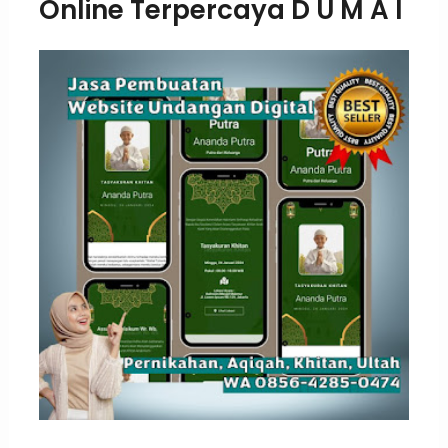
Online Terpercaya D U M A I