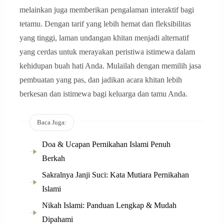
melainkan juga memberikan pengalaman interaktif bagi
tetamu. Dengan tarif yang lebih hemat dan fleksibilitas
yang tinggi, laman undangan khitan menjadi alternatif
yang cerdas untuk merayakan peristiwa istimewa dalam
kehidupan buah hati Anda. Mulailah dengan memilih jasa
pembuatan yang pas, dan jadikan acara khitan lebih
berkesan dan istimewa bagi keluarga dan tamu Anda.
Baca Juga:
Doa & Ucapan Pernikahan Islami Penuh
Berkah
Sakralnya Janji Suci: Kata Mutiara Pernikahan
Islami
Nikah Islami: Panduan Lengkap & Mudah
Dipahami