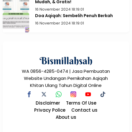
Mudah, & Gratis!
16 November 2024 18:19:01
Doa Aqiqah: Sembelih Penuh Berkah
16 November 2024 18:19:01
WA 0856-4285-0474 | Jasa Pembuatan
Website Undangan Pernikahan Aqiqah
Khitan Ulang Tahun Digital Online
Disclaimer
Terms Of Use
Privacy Police
Contact us
About us