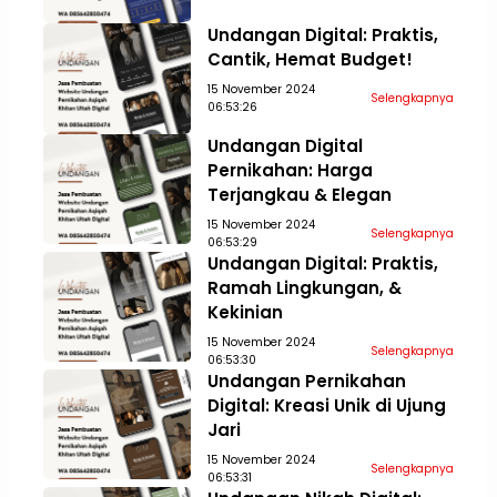
Undangan Digital: Praktis,
Cantik, Hemat Budget!
15 November 2024
Selengkapnya
06:53:26
Undangan Digital
Pernikahan: Harga
Terjangkau & Elegan
15 November 2024
Selengkapnya
06:53:29
Undangan Digital: Praktis,
Ramah Lingkungan, &
Kekinian
15 November 2024
Selengkapnya
06:53:30
Undangan Pernikahan
Digital: Kreasi Unik di Ujung
Jari
15 November 2024
Selengkapnya
06:53:31