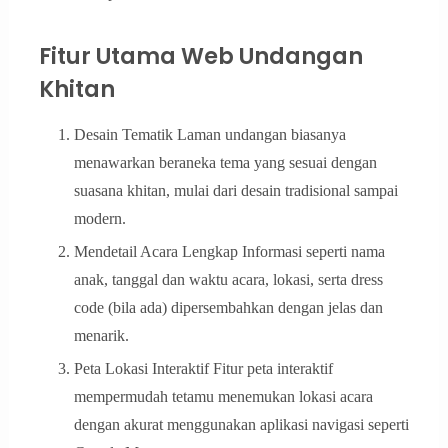
Fitur Utama Web Undangan
Khitan
Desain Tematik Laman undangan biasanya
menawarkan beraneka tema yang sesuai dengan
suasana khitan, mulai dari desain tradisional sampai
modern.
Mendetail Acara Lengkap Informasi seperti nama
anak, tanggal dan waktu acara, lokasi, serta dress
code (bila ada) dipersembahkan dengan jelas dan
menarik.
Peta Lokasi Interaktif Fitur peta interaktif
mempermudah tetamu menemukan lokasi acara
dengan akurat menggunakan aplikasi navigasi seperti