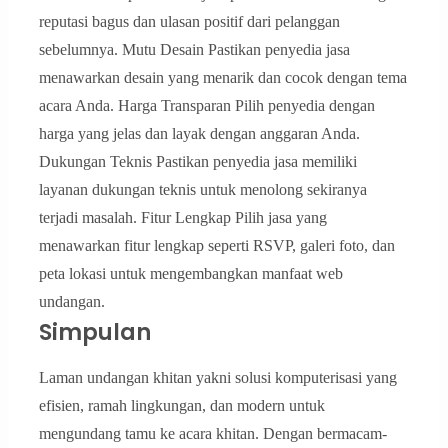
reputasi bagus dan ulasan positif dari pelanggan
sebelumnya. Mutu Desain Pastikan penyedia jasa
menawarkan desain yang menarik dan cocok dengan tema
acara Anda. Harga Transparan Pilih penyedia dengan
harga yang jelas dan layak dengan anggaran Anda.
Dukungan Teknis Pastikan penyedia jasa memiliki
layanan dukungan teknis untuk menolong sekiranya
terjadi masalah. Fitur Lengkap Pilih jasa yang
menawarkan fitur lengkap seperti RSVP, galeri foto, dan
peta lokasi untuk mengembangkan manfaat web
undangan.
Simpulan
Laman undangan khitan yakni solusi komputerisasi yang
efisien, ramah lingkungan, dan modern untuk
mengundang tamu ke acara khitan. Dengan bermacam-