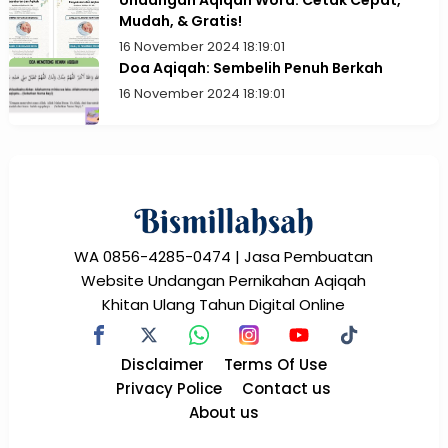
Undangan Aqiqah Word: Cetak Cepat,
Mudah, & Gratis!
16 November 2024 18:19:01
Doa Aqiqah: Sembelih Penuh Berkah
16 November 2024 18:19:01
WA 0856-4285-0474 | Jasa Pembuatan
Website Undangan Pernikahan Aqiqah
Khitan Ulang Tahun Digital Online
Disclaimer
Terms Of Use
Privacy Police
Contact us
About us