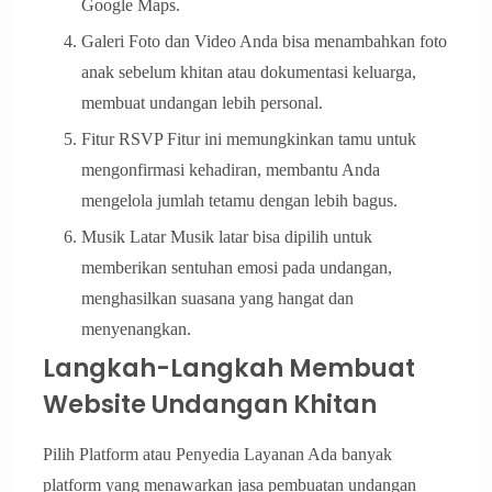
Google Maps.
Galeri Foto dan Video Anda bisa menambahkan foto
anak sebelum khitan atau dokumentasi keluarga,
membuat undangan lebih personal.
Fitur RSVP Fitur ini memungkinkan tamu untuk
mengonfirmasi kehadiran, membantu Anda
mengelola jumlah tetamu dengan lebih bagus.
Musik Latar Musik latar bisa dipilih untuk
memberikan sentuhan emosi pada undangan,
menghasilkan suasana yang hangat dan
menyenangkan.
Langkah-Langkah Membuat
Website Undangan Khitan
Pilih Platform atau Penyedia Layanan Ada banyak
platform yang menawarkan jasa pembuatan undangan