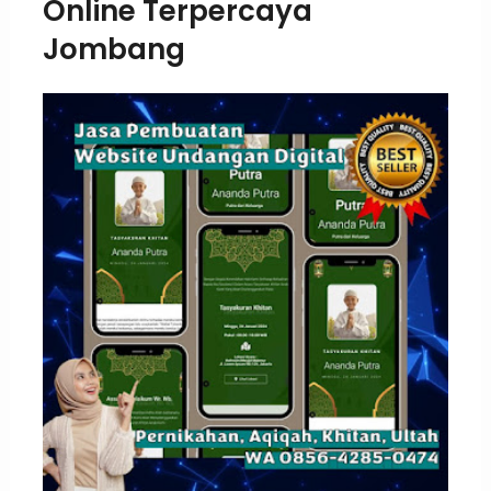
Online Terpercaya
Jombang