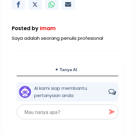
Posted by
Imam
Saya adalah seorang penulis profesional
✦ Tanya AI
AI kami siap membantu
pertanyaan anda