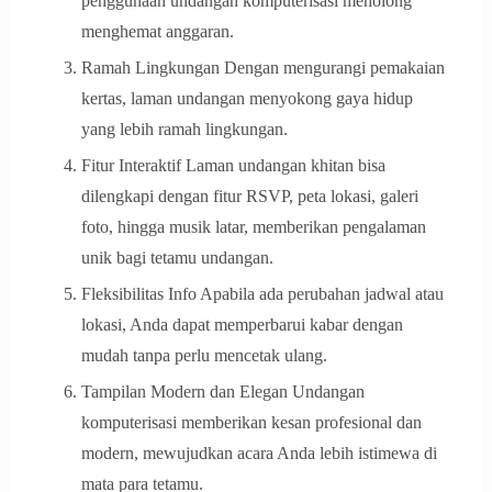
penggunaan undangan komputerisasi menolong
menghemat anggaran.
Ramah Lingkungan Dengan mengurangi pemakaian
kertas, laman undangan menyokong gaya hidup
yang lebih ramah lingkungan.
Fitur Interaktif Laman undangan khitan bisa
dilengkapi dengan fitur RSVP, peta lokasi, galeri
foto, hingga musik latar, memberikan pengalaman
unik bagi tetamu undangan.
Fleksibilitas Info Apabila ada perubahan jadwal atau
lokasi, Anda dapat memperbarui kabar dengan
mudah tanpa perlu mencetak ulang.
Tampilan Modern dan Elegan Undangan
komputerisasi memberikan kesan profesional dan
modern, mewujudkan acara Anda lebih istimewa di
mata para tetamu.