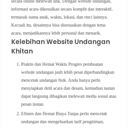
secara online melewati link. Dengan website undangan,
informasi acara dikenalkan secara komplit dan interaktif,
termasuk nama anak, waktu, lokasi, dan rinci lainnya.
Kecuali itu, desainnya bisa disesuaikan dengan tema
acara, menjadikannya lebih personal dan menarik.
Kelebihan Website Undangan
Khitan
Praktis dan Hemat Waktu Progres pembuatan
website undangan jauh lebih pesat diperbandingkan
mencetak undangan fisik. Anda hanya perlu
menyiapkan detil acara dan desain, kemudian tautan
dapat langsung dibagikan melewati media sosial atau
pesan instan.
Efisien dan Hemat Biaya Tanpa perlu mencetak
undangan dan mengeluarkan tarif pengiriman,