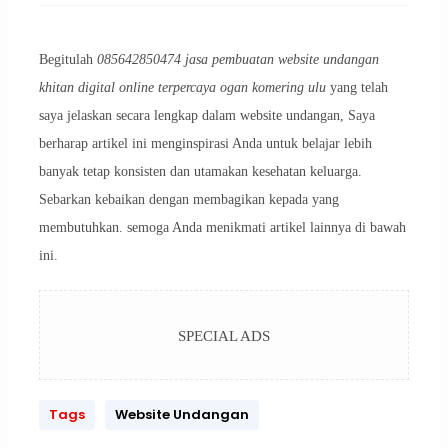
Begitulah
085642850474 jasa pembuatan website undangan
khitan digital online terpercaya ogan komering ulu
yang telah
saya jelaskan secara lengkap dalam website undangan, Saya
berharap artikel ini menginspirasi Anda untuk belajar lebih
banyak tetap konsisten dan utamakan kesehatan keluarga.
Sebarkan kebaikan dengan membagikan kepada yang
membutuhkan. semoga Anda menikmati artikel lainnya di bawah
ini.
SPECIAL ADS
Tags
Website Undangan