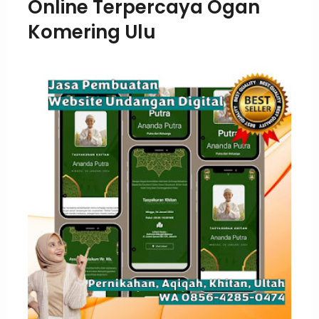
Online Terpercaya Ogan
Komering Ulu