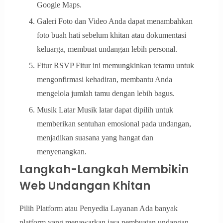
Google Maps.
Galeri Foto dan Video Anda dapat menambahkan
foto buah hati sebelum khitan atau dokumentasi
keluarga, membuat undangan lebih personal.
Fitur RSVP Fitur ini memungkinkan tetamu untuk
mengonfirmasi kehadiran, membantu Anda
mengelola jumlah tamu dengan lebih bagus.
Musik Latar Musik latar dapat dipilih untuk
memberikan sentuhan emosional pada undangan,
menjadikan suasana yang hangat dan
menyenangkan.
Langkah-Langkah Membikin
Web Undangan Khitan
Pilih Platform atau Penyedia Layanan Ada banyak
platform yang menawarkan jasa pembuatan undangan