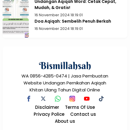
Undangan Aqiqah Word: Cetak Cepat,
Mudah, & Gratis!
16 November 2024 18:19:01
Doa Aqiqah: Sembelih Penuh Berkah
16 November 2024 18:19:01
WA 0856-4285-0474 | Jasa Pembuatan
Website Undangan Pernikahan Aqiqah
Khitan Ulang Tahun Digital Online
Disclaimer
Terms Of Use
Privacy Police
Contact us
About us