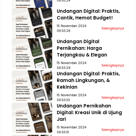
06:53:24
Undangan Digital: Praktis,
Cantik, Hemat Budget!
15 November 2024
Selengkapnya
06:53:26
Undangan Digital
Pernikahan: Harga
Terjangkau & Elegan
15 November 2024
Selengkapnya
06:53:29
Undangan Digital: Praktis,
Ramah Lingkungan, &
Kekinian
15 November 2024
Selengkapnya
06:53:30
Undangan Pernikahan
Digital: Kreasi Unik di Ujung
Jari
15 November 2024
Selengkapnya
06:53:31