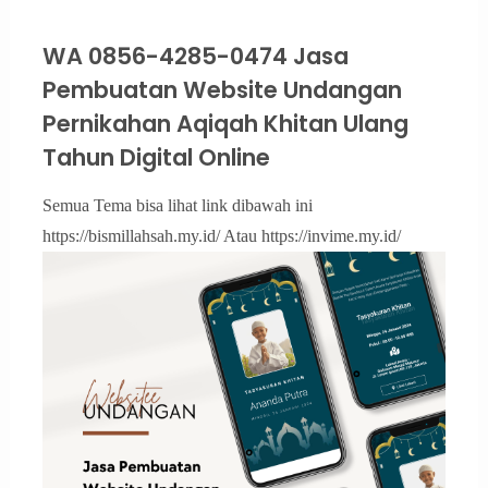
WA 0856-4285-0474 Jasa
Pembuatan Website Undangan
Pernikahan Aqiqah Khitan Ulang
Tahun Digital Online
Semua Tema bisa lihat link dibawah ini
https://bismillahsah.my.id/ Atau https://invime.my.id/