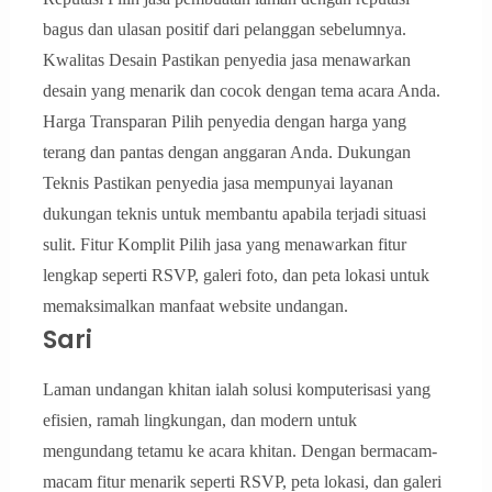
bagus dan ulasan positif dari pelanggan sebelumnya.
Kwalitas Desain Pastikan penyedia jasa menawarkan
desain yang menarik dan cocok dengan tema acara Anda.
Harga Transparan Pilih penyedia dengan harga yang
terang dan pantas dengan anggaran Anda. Dukungan
Teknis Pastikan penyedia jasa mempunyai layanan
dukungan teknis untuk membantu apabila terjadi situasi
sulit. Fitur Komplit Pilih jasa yang menawarkan fitur
lengkap seperti RSVP, galeri foto, dan peta lokasi untuk
memaksimalkan manfaat website undangan.
Sari
Laman undangan khitan ialah solusi komputerisasi yang
efisien, ramah lingkungan, dan modern untuk
mengundang tetamu ke acara khitan. Dengan bermacam-
macam fitur menarik seperti RSVP, peta lokasi, dan galeri