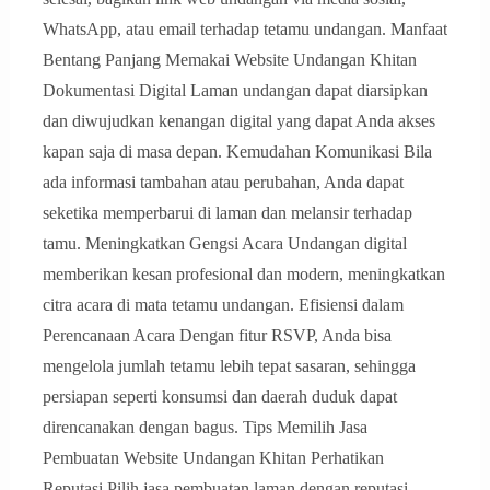
WhatsApp, atau email terhadap tetamu undangan. Manfaat
Bentang Panjang Memakai Website Undangan Khitan
Dokumentasi Digital Laman undangan dapat diarsipkan
dan diwujudkan kenangan digital yang dapat Anda akses
kapan saja di masa depan. Kemudahan Komunikasi Bila
ada informasi tambahan atau perubahan, Anda dapat
seketika memperbarui di laman dan melansir terhadap
tamu. Meningkatkan Gengsi Acara Undangan digital
memberikan kesan profesional dan modern, meningkatkan
citra acara di mata tetamu undangan. Efisiensi dalam
Perencanaan Acara Dengan fitur RSVP, Anda bisa
mengelola jumlah tetamu lebih tepat sasaran, sehingga
persiapan seperti konsumsi dan daerah duduk dapat
direncanakan dengan bagus. Tips Memilih Jasa
Pembuatan Website Undangan Khitan Perhatikan
Reputasi Pilih jasa pembuatan laman dengan reputasi