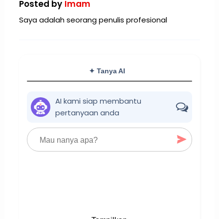
Posted by
Imam
Saya adalah seorang penulis profesional
✦ Tanya AI
AI kami siap membantu
pertanyaan anda