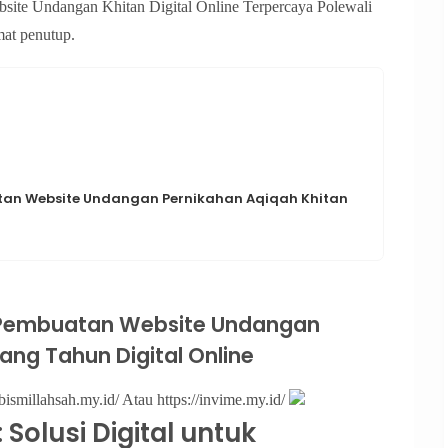
te Undangan Khitan Digital Online Terpercaya Polewali
at penutup.
n Website Undangan Pernikahan Aqiqah Khitan
Pembuatan Website Undangan
ang Tahun Digital Online
bismillahsah.my.id/ Atau https://invime.my.id/
Solusi Digital untuk