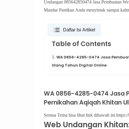
Undangan 085642850474 Jasa Pembuatan Websi
Mandar Pastikan Anda menyimak sampai kalim
Daftar Isi Artikel
Table of Contents
1.
WA 0856-4285-0474 Jasa Pembuata
Ulang Tahun Digital Online
WA 0856-4285-0474 Jasa 
Pernikahan Aqiqah Khitan Ul
Semua Tema bisa lihat link dibawah ini https://
Web Undangan Khitan: 