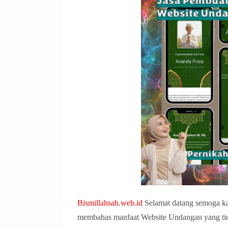
Bismillahsah.web.id
Selamat datang semoga ka
membahas manfaat Website Undangan yang tida