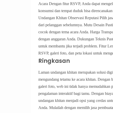
Acara Dengan fitur RSVP, Anda dapat mengelola
konsumsi dan tempat duduk bisa direncanakan
Undangan Khitan Observasi Reputasi Pilih jas
dari pelanggan sebelumnya. Mutu Desain Past
cocok dengan tema acara Anda. Harga Transpar
dengan anggaran Anda. Dukungan Teknis Past
untuk membantu jika terjadi problem. Fitur Le
RSVP, galeri foto, dan peta lokasi untuk me
Ringkasan
Laman undangan khitan merupakan solusi digit
mengundang tetamu ke acara khitan. Dengan ber
galeri foto, web ini tidak hanya memudahkan
pengalaman interaktif bagi tamu. Dengan biaya 
undangan khitan menjadi opsi yang cerdas un
Anda. Mulailah dengan memilih jasa pembuatan 