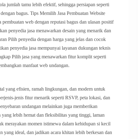
 jumlah tamu lebih efektif, sehingga persiapan seperti
 dengan bagus. Tips Memilih Jasa Pembuatan Website
a pembuatan web dengan reputasi bagus dan ulasan positif
ikan penyedia jasa menawarkan desain yang menarik dan
an Pilih penyedia dengan harga yang jelas dan cocok
ikan penyedia jasa mempunyai layanan dukungan teknis
ngkap Pilih jasa yang menawarkan fitur komplit seperti
ngembangkan manfaat web undangan.
al yang efisien, ramah lingkungan, dan modern untuk
jenis-jenis fitur menarik seperti RSVP, peta lokasi, dan
 penyebaran undangan melainkan juga memberikan
yang lebih hemat dan fleksibilitas yang tinggi, laman
tuk merayakan momen istimewa dalam kehidupan si kecil
yang ideal, dan jadikan acara khitan lebih berkesan dan