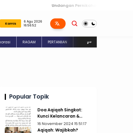
Undangan Pernikahan Digital: Kreasi Unik di Ujun
6 Agu 2026
Kamis
16:56:53
⥅
korasi
RAGAM
PERTANIIAN
Rekomendasi
Produk T
Popular Topik
Doa Aqiqah Singkat:
Kunci Kelancaran &
Berkah
16 November 2024 15:51:17
Aqiqah: Wajibkah?