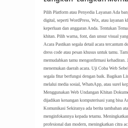
Pilih Platform atau Penyedia Layanan Ada b
digital, seperti WordPress, Wix, atau layanan
keperluan dan anggaran Anda. Tentukan Tema 
khitan. Pilih warna, font, dan unsur visual 
Acara Pastikan segala detail acara tercantum 
dress code atau pesan khusus untuk tamu. Tamb
memudahkan tamu mengonfirmasi kehadiran. Ja
menemukan daerah acara. Uji Coba Web Sebel
segala fitur berfungsi dengan baik. Bagikan L
melalui media sosial, WhatsApp, atau surel k
Menggunakan Web Undangan Khitan Dokumenta
dijadikan kenangan komputerisasi yang bisa 
Komunikasi Sekiranya ada berita tambahan at
menginfokannya kepada tetamu. Meningkatkan
profesional dan modern, meningkatkan citra ac