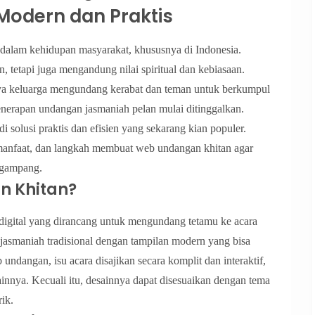
odern dan Praktis
g dalam kehidupan masyarakat, khususnya di Indonesia.
, tetapi juga mengandung nilai spiritual dan kebiasaan.
mnya keluarga mengundang kerabat dan teman untuk berkumpul
penerapan undangan jasmaniah pelan mulai ditinggalkan.
i solusi praktis dan efisien yang sekarang kian populer.
 manfaat, dan langkah membuat web undangan khitan agar
 gampang.
n Khitan?
digital yang dirancang untuk mengundang tetamu ke acara
asmaniah tradisional dengan tampilan modern yang bisa
 undangan, isu acara disajikan secara komplit dan interaktif,
ainnya. Kecuali itu, desainnya dapat disesuaikan dengan tema
ik.