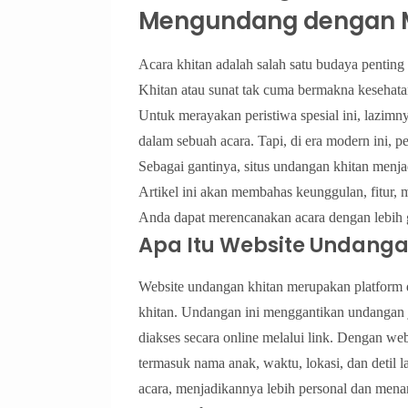
Mengundang dengan M
Acara khitan adalah salah satu budaya pentin
Khitan atau sunat tak cuma bermakna kesehatan
Untuk merayakan peristiwa spesial ini, lazi
dalam sebuah acara. Tapi, di era modern ini, 
Sebagai gantinya, situs undangan khitan menjad
Artikel ini akan membahas keunggulan, fitur,
Anda dapat merencanakan acara dengan lebih
Apa Itu Website Undanga
Website undangan khitan merupakan platform 
khitan. Undangan ini menggantikan undangan j
diakses secara online melalui link. Dengan web
termasuk nama anak, waktu, lokasi, dan detil l
acara, menjadikannya lebih personal dan menar