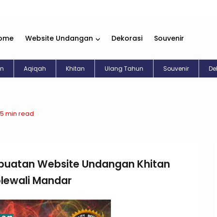
ome
Website Undangan
Dekorasi
Souvenir
an
Aqiqah
Khitan
Ulang Tahun
Souvenir
De
5 min read
uatan Website Undangan Khitan
olewali Mandar