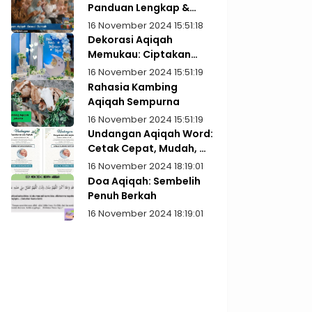
Panduan Lengkap &
Praktis
16 November 2024 15:51:18
Dekorasi Aqiqah
Memukau: Ciptakan
Kenangan Indah
16 November 2024 15:51:19
Rahasia Kambing
Aqiqah Sempurna
16 November 2024 15:51:19
Undangan Aqiqah Word:
Cetak Cepat, Mudah, &
Gratis!
16 November 2024 18:19:01
Doa Aqiqah: Sembelih
Penuh Berkah
16 November 2024 18:19:01