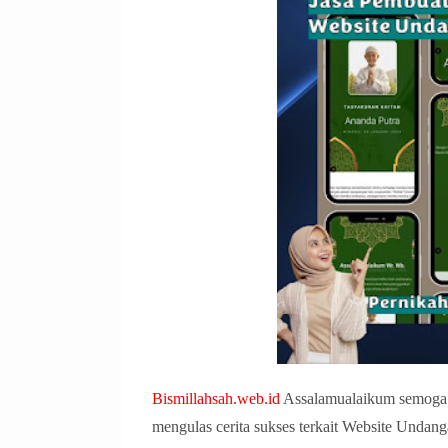
Bismillahsah.web.id
Assalamualaikum semoga h
mengulas cerita sukses terkait Website Unda