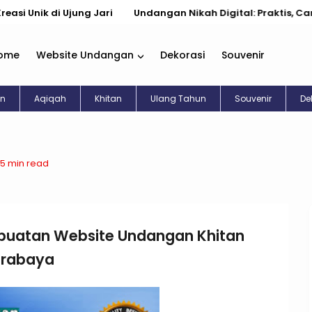
 di Ujung Jari
Undangan Nikah Digital: Praktis, Cantik, & Ke
ome
Website Undangan
Dekorasi
Souvenir
an
Aqiqah
Khitan
Ulang Tahun
Souvenir
De
5 min read
uatan Website Undangan Khitan
Surabaya