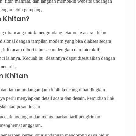
n, fitur, manfaat, dan langkah membikin website undangan
dengan lebih gampang.
 Khitan?
yang dirancang untuk mengundang tetamu ke acara khitan.
disional dengan tampilan modern yang bisa diakses secara
info acara diberi tahu secara lengkap dan interaktif,
nci lainnya. Kecuali itu, desainnya dapat disesuaikan dengan
 menarik.
n Khitan
atan laman undangan jauh lebih kencang dibandingkan
a perlu menyiapkan detail acara dan desain, kemudian link
ial atau pesan instan.
ncetak undangan dan mengeluarkan tarif pengiriman,
 menghemat anggaran.
enerapan kertas, situs undangan mendorong gaya hidup