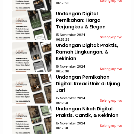
Selengkapnya
06:53:26
Undangan Digital
Pernikahan: Harga
Terjangkau & Elegan
15 November 2024
Selengkapnya
06:53:29
Undangan Digital: Praktis,
Ramah Lingkungan, &
Kekinian
15 November 2024
Selengkapnya
06:53:30
Undangan Pernikahan
Digital: Kreasi Unik di Ujung
Jari
15 November 2024
Selengkapnya
06:53:31
Undangan Nikah Digital:
Praktis, Cantik, & Kekinian
15 November 2024
Selengkapnya
06:53:31