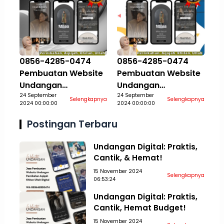
0856-4285-0474
0856-4285-0474
Pembuatan Website
Pembuatan Website
Undangan
Undangan
Pernikahan Aqiqah
24 September
Pernikahan Aqiqah
24 September
Selengkapnya
Selengkapnya
2024 00:00:00
2024 00:00:00
Khitan Ultah Jasa
Khitan Ultah Jasa
Aceh Tamiang
Aceh Tengah
Postingan Terbaru
Undangan Digital: Praktis,
Cantik, & Hemat!
15 November 2024
Selengkapnya
06:53:24
Undangan Digital: Praktis,
Cantik, Hemat Budget!
15 November 2024