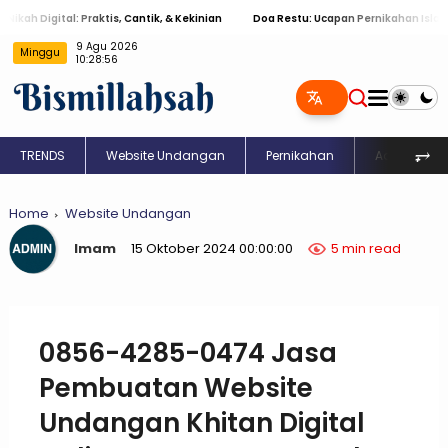
igital: Praktis, Cantik, & Kekinian
Doa Restu: Ucapan Pernikahan Islami Meny
Minggu
9 Agu 2026 10:28:57
⥅
TRENDS
Website Undangan
Pernikahan
Aqiqah
Home
Website Undangan
Imam
15 Oktober 2024 00:00:00
5 min read
0856-4285-0474 Jasa
Pembuatan Website
Undangan Khitan Digital