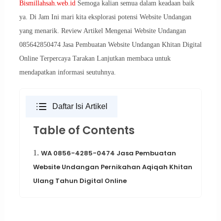
Bismillahsah.web.id
Semoga kalian semua dalam keadaan baik
ya. Di Jam Ini mari kita eksplorasi potensi Website Undangan
yang menarik. Review Artikel Mengenai Website Undangan
085642850474 Jasa Pembuatan Website Undangan Khitan Digital
Online Terpercaya Tarakan Lanjutkan membaca untuk
mendapatkan informasi seutuhnya.
Daftar Isi Artikel
Table of Contents
1.
WA 0856-4285-0474 Jasa Pembuatan
Website Undangan Pernikahan Aqiqah Khitan
Ulang Tahun Digital Online