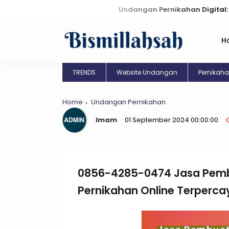
Undangan Pernikahan Digital: Kreasi Uni
H
TRENDS
Website Undangan
Pernikah
Home
Undangan Pernikahan
Imam
01 September 2024 00:00:00
0856-4285-0474 Jasa Pem
Pernikahan Online Terperc