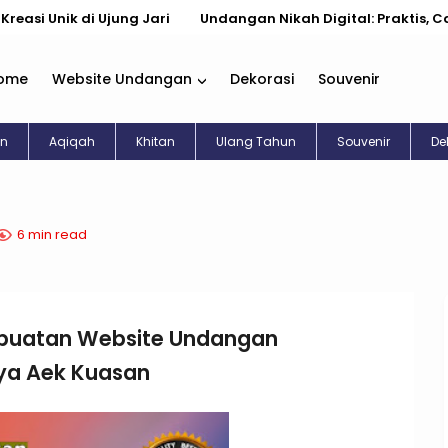
k di Ujung Jari
Undangan Nikah Digital: Praktis, Cantik, & 
ome
Website Undangan
Dekorasi
Souvenir
an
Aqiqah
Khitan
Ulang Tahun
Souvenir
De
6 min read
buatan Website Undangan
aya Aek Kuasan