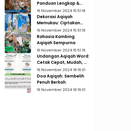
Panduan Lengkap &
Praktis
16 November 2024 15:51:18
Dekorasi Aqiqah
Memukau: Ciptakan
Kenangan Indah
16 November 2024 15:51:19
Rahasia Kambing
Aqiqah Sempurna
16 November 2024 15:51:19
Undangan Aqiqah Word:
Cetak Cepat, Mudah, &
Gratis!
16 November 2024 18:19:01
Doa Aqiqah: Sembelih
Penuh Berkah
16 November 2024 18:19:01