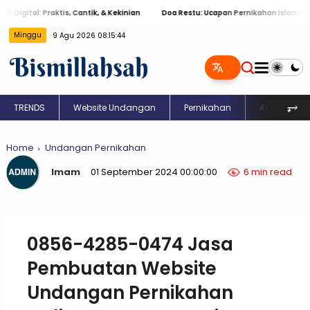
: Praktis, Cantik, & Kekinian
Doa Restu: Ucapan Pernikahan Islami Menyentuh
Minggu
9 Agu 2026 08:15:45
⥅
TRENDS
Website Undangan
Pernikahan
Aqiqah
Home
Undangan Pernikahan
Imam
01 September 2024 00:00:00
6 min read
0856-4285-0474 Jasa
Pembuatan Website
Undangan Pernikahan