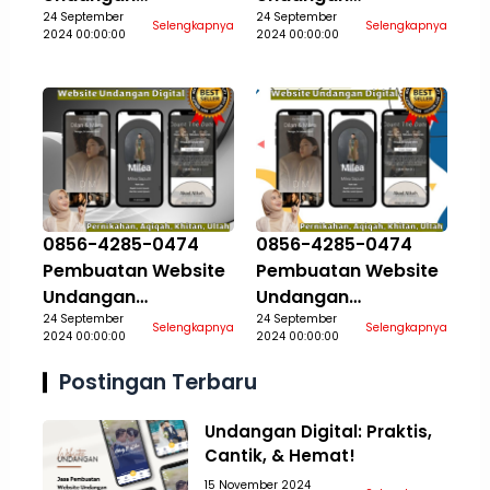
Pernikahan Aqiqah
24 September
Pernikahan Aqiqah
24 September
Selengkapnya
Selengkapnya
2024 00:00:00
2024 00:00:00
Khitan Ultah Jasa
Khitan Ultah Jasa
Aceh Selatan
Aceh Singkil
0856-4285-0474
0856-4285-0474
Pembuatan Website
Pembuatan Website
Undangan
Undangan
Pernikahan Aqiqah
24 September
Pernikahan Aqiqah
24 September
Selengkapnya
Selengkapnya
2024 00:00:00
2024 00:00:00
Khitan Ultah Jasa
Khitan Ultah Jasa
Aceh Tamiang
Aceh Tengah
Postingan Terbaru
Undangan Digital: Praktis,
Cantik, & Hemat!
15 November 2024