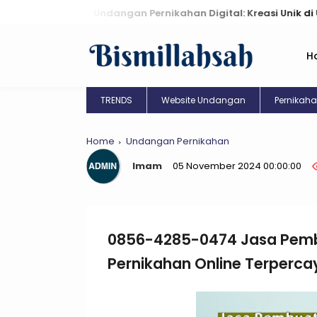
Undangan Pernikahan Digital: Kreasi Unik di Ujung Jar
H
TRENDS
Website Undangan
Pernikah
Home
Undangan Pernikahan
Imam
05 November 2024 00:00:00
0856-4285-0474 Jasa Pem
Pernikahan Online Terper