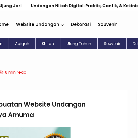
i
Undangan Nikah Digital: Praktis, Cantik, & Kekinian
Do
ome
Website Undangan
Dekorasi
Souvenir
an
Aqiqah
Khitan
Ulang Tahun
Souvenir
De
6 min read
buatan Website Undangan
caya Amuma