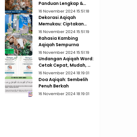
Panduan Lengkap &
Praktis
16 November 2024 15:51:18
Dekorasi Aqiqah
Memukau: Ciptakan
Kenangan Indah
16 November 2024 15:51:19
Rahasia Kambing
Aqiqah Sempurna
16 November 2024 15:51:19
Undangan Aqiqah Word:
Cetak Cepat, Mudah, &
Gratis!
16 November 2024 18:19:01
Doa Aqiqah: Sembelih
Penuh Berkah
16 November 2024 18:19:01