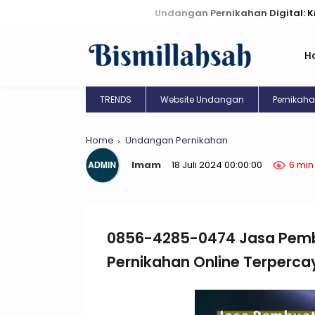
Undangan Pernikahan Digital: Kreasi Unik 
H
TRENDS
Website Undangan
Pernikah
Home
Undangan Pernikahan
Imam
18 Juli 2024 00:00:00
6 min
0856-4285-0474 Jasa Pem
Pernikahan Online Terperc