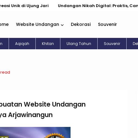
di Ujung Jari
Undangan Nikah Digital: Praktis, Cantik, & Kek
ome
Website Undangan
Dekorasi
Souvenir
an
Aqiqah
Khitan
Ulang Tahun
Souvenir
De
 read
buatan Website Undangan
aya Arjawinangun