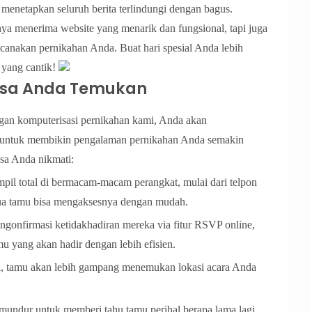
, menetapkan seluruh berita terlindungi dengan bagus.
a menerima website yang menarik dan fungsional, tapi juga
nakan pernikahan Anda. Buat hari spesial Anda lebih
 yang cantik!
 Bisa Anda Temukan
gan komputerisasi pernikahan kami, Anda akan
ang untuk membikin pengalaman pernikahan Anda semakin
isa Anda nikmati:
pil total di bermacam-macam perangkat, mulai dari telpon
mua tamu bisa mengaksesnya dengan mudah.
gonfirmasi ketidakhadiran mereka via fitur RSVP online,
 yang akan hadir dengan lebih efisien.
tal, tamu akan lebih gampang menemukan lokasi acara Anda
mundur untuk memberi tahu tamu perihal berapa lama lagi