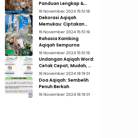
Panduan Lengkap &
Praktis
16 November 2024 15:51:18
Dekorasi Aqiqah
Memukau: Ciptakan
Kenangan Indah
16 November 2024 15:51:19
Rahasia Kambing
Aqiqah Sempurna
16 November 2024 15:51:19
Undangan Aqiqah Word:
Cetak Cepat, Mudah, &
Gratis!
16 November 2024 18:19:01
Doa Aqiqah: Sembelih
Penuh Berkah
16 November 2024 18:19:01