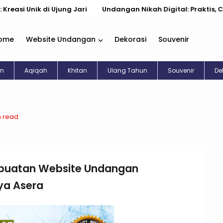
k di Ujung Jari
Undangan Nikah Digital: Praktis, Cantik, & K
ome
Website Undangan
Dekorasi
Souvenir
an
Aqiqah
Khitan
Ulang Tahun
Souvenir
De
n read
buatan Website Undangan
ya Asera