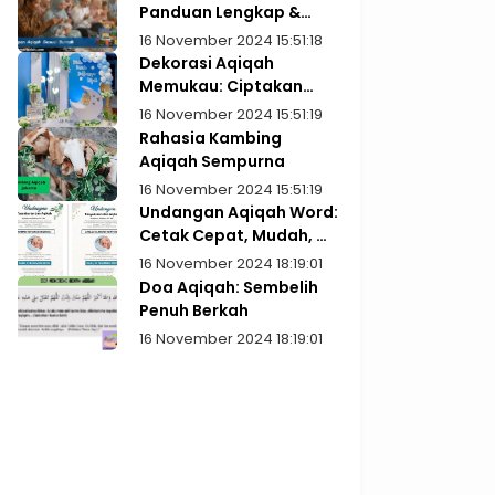
Panduan Lengkap &
Praktis
16 November 2024 15:51:18
Dekorasi Aqiqah
Memukau: Ciptakan
Kenangan Indah
16 November 2024 15:51:19
Rahasia Kambing
Aqiqah Sempurna
16 November 2024 15:51:19
Undangan Aqiqah Word:
Cetak Cepat, Mudah, &
Gratis!
16 November 2024 18:19:01
Doa Aqiqah: Sembelih
Penuh Berkah
16 November 2024 18:19:01