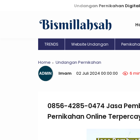
Undangan Pernikahan Digital: Kreasi Uni
H
TRENDS
Website Undangan
Pernikah
Home
Undangan Pernikahan
Imam
02 Juli 2024 00:00:00
6 mi
0856-4285-0474 Jasa Pem
Pernikahan Online Terperca