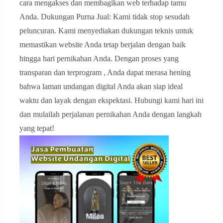
cara mengakses dan membagikan web terhadap tamu
Anda. Dukungan Purna Jual: Kami tidak stop sesudah
peluncuran. Kami menyediakan dukungan teknis untuk
memastikan website Anda tetap berjalan dengan baik
hingga hari pernikahan Anda. Dengan proses yang
transparan dan terprogram , Anda dapat merasa hening
bahwa laman undangan digital Anda akan siap ideal
waktu dan layak dengan ekspektasi. Hubungi kami hari ini
dan mulailah perjalanan pernikahan Anda dengan langkah
yang tepat!