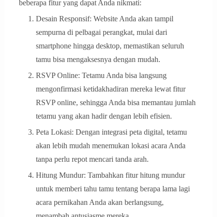
beberapa fitur yang dapat Anda nikmati:
Desain Responsif: Website Anda akan tampil
sempurna di pelbagai perangkat, mulai dari
smartphone hingga desktop, memastikan seluruh
tamu bisa mengaksesnya dengan mudah.
RSVP Online: Tetamu Anda bisa langsung
mengonfirmasi ketidakhadiran mereka lewat fitur
RSVP online, sehingga Anda bisa memantau jumlah
tetamu yang akan hadir dengan lebih efisien.
Peta Lokasi: Dengan integrasi peta digital, tetamu
akan lebih mudah menemukan lokasi acara Anda
tanpa perlu repot mencari tanda arah.
Hitung Mundur: Tambahkan fitur hitung mundur
untuk memberi tahu tamu tentang berapa lama lagi
acara pernikahan Anda akan berlangsung,
menambah antusiasme mereka.