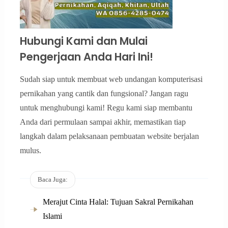
Hubungi Kami dan Mulai
Pengerjaan Anda Hari Ini!
Sudah siap untuk membuat web undangan komputerisasi
pernikahan yang cantik dan fungsional? Jangan ragu
untuk menghubungi kami! Regu kami siap membantu
Anda dari permulaan sampai akhir, memastikan tiap
langkah dalam pelaksanaan pembuatan website berjalan
mulus.
Baca Juga:
Merajut Cinta Halal: Tujuan Sakral Pernikahan
Islami