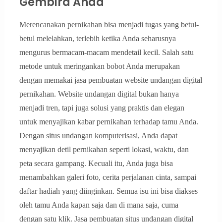
Gembira Anda
Merencanakan pernikahan bisa menjadi tugas yang betul-
betul melelahkan, terlebih ketika Anda seharusnya
mengurus bermacam-macam mendetail kecil. Salah satu
metode untuk meringankan bobot Anda merupakan
dengan memakai jasa pembuatan website undangan digital
pernikahan. Website undangan digital bukan hanya
menjadi tren, tapi juga solusi yang praktis dan elegan
untuk menyajikan kabar pernikahan terhadap tamu Anda.
Dengan situs undangan komputerisasi, Anda dapat
menyajikan detil pernikahan seperti lokasi, waktu, dan
peta secara gampang. Kecuali itu, Anda juga bisa
menambahkan galeri foto, cerita perjalanan cinta, sampai
daftar hadiah yang diinginkan. Semua isu ini bisa diakses
oleh tamu Anda kapan saja dan di mana saja, cuma
dengan satu klik. Jasa pembuatan situs undangan digital