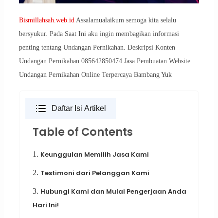
Bismillahsah.web.id
Assalamualaikum semoga kita selalu
bersyukur. Pada Saat Ini aku ingin membagikan informasi
penting tentang Undangan Pernikahan. Deskripsi Konten
Undangan Pernikahan 085642850474 Jasa Pembuatan Website
Undangan Pernikahan Online Terpercaya Bambang Yuk
Daftar Isi Artikel
Table of Contents
1.
Keunggulan Memilih Jasa Kami
2.
Testimoni dari Pelanggan Kami
3.
Hubungi Kami dan Mulai Pengerjaan Anda
Hari Ini!