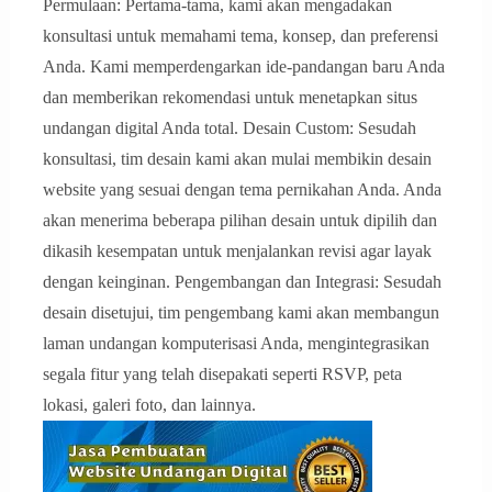
Permulaan: Pertama-tama, kami akan mengadakan
konsultasi untuk memahami tema, konsep, dan preferensi
Anda. Kami memperdengarkan ide-pandangan baru Anda
dan memberikan rekomendasi untuk menetapkan situs
undangan digital Anda total. Desain Custom: Sesudah
konsultasi, tim desain kami akan mulai membikin desain
website yang sesuai dengan tema pernikahan Anda. Anda
akan menerima beberapa pilihan desain untuk dipilih dan
dikasih kesempatan untuk menjalankan revisi agar layak
dengan keinginan. Pengembangan dan Integrasi: Sesudah
desain disetujui, tim pengembang kami akan membangun
laman undangan komputerisasi Anda, mengintegrasikan
segala fitur yang telah disepakati seperti RSVP, peta
lokasi, galeri foto, dan lainnya.