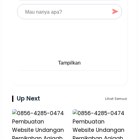
Tampilkan
Up Next
Lihat Semua