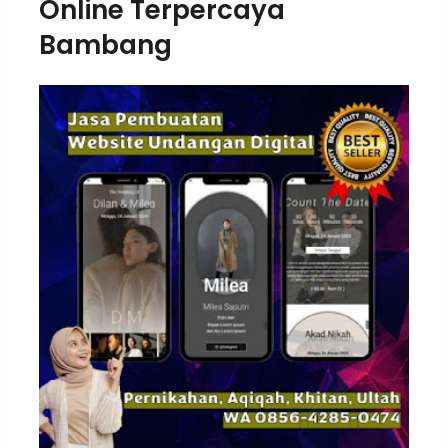
Online Terpercaya
Bambang