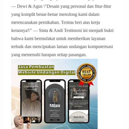
— Dewi & Agus \"Desain yang personal dan fitur-fitur
yang komplit benar-benar menolong kami dalam
merencanakan pernikahan. Terima beri atas kerja
kerasnya!\" — Sinta & Andi Testimoni ini menjadi bukti
bahwa kami bermufakat untuk memberikan layanan
terbaik dan menciptakan laman undangan komputerisasi
yang memenuhi harapan setiap pasangan.