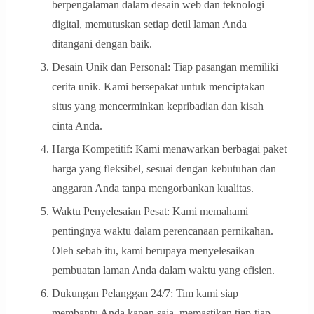
berpengalaman dalam desain web dan teknologi
digital, memutuskan setiap detil laman Anda
ditangani dengan baik.
Desain Unik dan Personal: Tiap pasangan memiliki
cerita unik. Kami bersepakat untuk menciptakan
situs yang mencerminkan kepribadian dan kisah
cinta Anda.
Harga Kompetitif: Kami menawarkan berbagai paket
harga yang fleksibel, sesuai dengan kebutuhan dan
anggaran Anda tanpa mengorbankan kualitas.
Waktu Penyelesaian Pesat: Kami memahami
pentingnya waktu dalam perencanaan pernikahan.
Oleh sebab itu, kami berupaya menyelesaikan
pembuatan laman Anda dalam waktu yang efisien.
Dukungan Pelanggan 24/7: Tim kami siap
membantu Anda kapan saja, memastikan tiap-tiap