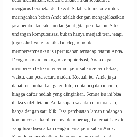
mengurus beraneka detil kecil. Salah satu metode untuk
meringankan beban Anda adalah dengan mengaplikasikan
jasa pembuatan situs undangan digital pernikahan. Situs
undangan komputerisasi bukan hanya menjadi tren, tetapi
juga solusi yang praktis dan elegan untuk
mempersembahkan isu pernikahan terhadap tetamu Anda.
Dengan laman undangan komputerisasi, Anda dapat
mempersembahkan terperinci pernikahan seperti lokasi,
waktu, dan peta secara mudah. Kecuali itu, Anda juga
dapat menambahkan galeri foto, cerita perjalanan cinta,
hingga daftar hadiah yang diinginkan. Semua isu ini bisa
diakses oleh tetamu Anda kapan saja dan di mana saja,
hanya dengan satu klik. Jasa pembuatan laman undangan
komputerisasi kami menawarkan berbagai alternatif desain
yang bisa disesuaikan dengan tema pernikahan Anda.
Kami juga memberikan dukungan penuh mulai dari