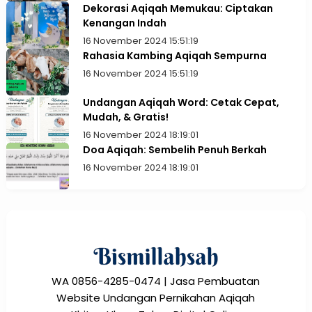
Dekorasi Aqiqah Memukau: Ciptakan
Kenangan Indah
16 November 2024 15:51:19
Rahasia Kambing Aqiqah Sempurna
16 November 2024 15:51:19
Undangan Aqiqah Word: Cetak Cepat,
Mudah, & Gratis!
16 November 2024 18:19:01
Doa Aqiqah: Sembelih Penuh Berkah
16 November 2024 18:19:01
WA 0856-4285-0474 | Jasa Pembuatan
Website Undangan Pernikahan Aqiqah