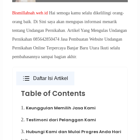
Bismillahsah.web.id
Hai semoga kamu selalu dikelilingi orang-
orang baik. Di Sini saya akan mengupas informasi menarik
tentang Undangan Pernikahan. Artikel Yang Mengulas Undangan
Pernikahan 085642850474 Jasa Pembuatan Website Undangan
Pernikahan Online Terpercaya Banjar Baru Utara Ikuti selalu
pembahasannya sampai bagian akhir.
Daftar Isi Artikel
Table of Contents
1.
Keunggulan Memilih Jasa Kami
2.
Testimoni dari Pelanggan Kami
3.
Hubungi Kami dan Mulai Progres Anda Hari