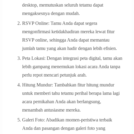
desktop, memutuskan seluruh tetamu dapat
mengaksesnya dengan mudah.
RSVP Online: Tamu Anda dapat segera
mengonfirmasi ketidakhadiran mereka lewat fitur
RSVP online, sehingga Anda dapat memantau
jumlah tamu yang akan hadir dengan lebih efisien.
Peta Lokasi: Dengan integrasi peta digital, tamu akan
lebih gampang menemukan lokasi acara Anda tanpa
perlu repot mencari petunjuk arah.
Hitung Mundur: Tambahkan fitur hitung mundur
untuk memberi tahu tetamu perihal berapa lama lagi
acara pernikahan Anda akan berlangsung,
menambah antusiasme mereka.
Galeri Foto: Abadikan momen-peristiwa terbaik
Anda dan pasangan dengan galeri foto yang