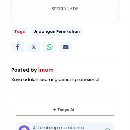
SPECIAL ADS
Tags
Undangan Pernikahan
Posted by
Imam
Saya adalah seorang penulis profesional
✦ Tanya AI
AI kami siap membantu