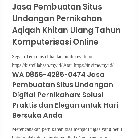
Jasa Pembuatan Situs
Undangan Pernikahan
Aqiqah Khitan Ulang Tahun
Komputerisasi Online
Segala Tema bisa lihat tautan dibawah ini
https://bismillahsah.my.id/ Atau https://invime.my.id/
WA 0856-4285-0474 Jasa
Pembuatan Situs Undangan
Digital Pernikahan: Solusi
Praktis dan Elegan untuk Hari
Bersuka Anda
Merencanakan pernikahan bisa menjadi tugas yang betul-
betul melelahkan, terutama dikala Anda sepatutnya