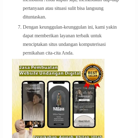
pertanyaan atau situasi sulit bisa langsung
dituntaskan.
Dengan keunggulan-keunggulan ini, kami yakin
dapat memberikan layanan terbaik untuk
menciptakan situs undangan komputerisasi
pernikahan cita-cita Anda.