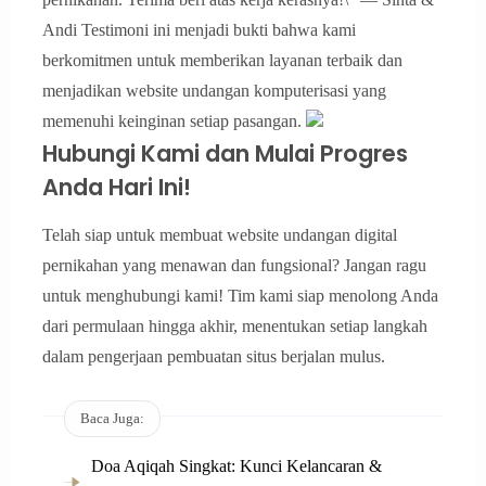
Andi Testimoni ini menjadi bukti bahwa kami
berkomitmen untuk memberikan layanan terbaik dan
menjadikan website undangan komputerisasi yang
memenuhi keinginan setiap pasangan.
Hubungi Kami dan Mulai Progres
Anda Hari Ini!
Telah siap untuk membuat website undangan digital
pernikahan yang menawan dan fungsional? Jangan ragu
untuk menghubungi kami! Tim kami siap menolong Anda
dari permulaan hingga akhir, menentukan setiap langkah
dalam pengerjaan pembuatan situs berjalan mulus.
Baca Juga:
Doa Aqiqah Singkat: Kunci Kelancaran &