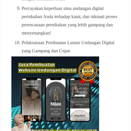
Percayakan keperluan situs undangan digital
pernikahan Anda terhadap kami, dan nikmati proses
perencanaan pernikahan yang lebih gampang dan
menyenangkan!
Pelaksanaan Pembuatan Laman Undangan Digital
yang Gampang dan Cepat