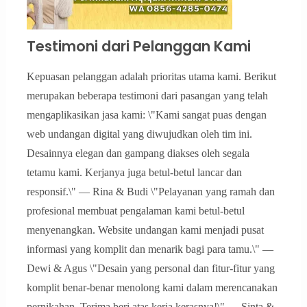
Testimoni dari Pelanggan Kami
Kepuasan pelanggan adalah prioritas utama kami. Berikut
merupakan beberapa testimoni dari pasangan yang telah
mengaplikasikan jasa kami: \"Kami sangat puas dengan
web undangan digital yang diwujudkan oleh tim ini.
Desainnya elegan dan gampang diakses oleh segala
tetamu kami. Kerjanya juga betul-betul lancar dan
responsif.\" — Rina & Budi \"Pelayanan yang ramah dan
profesional membuat pengalaman kami betul-betul
menyenangkan. Website undangan kami menjadi pusat
informasi yang komplit dan menarik bagi para tamu.\" —
Dewi & Agus \"Desain yang personal dan fitur-fitur yang
komplit benar-benar menolong kami dalam merencanakan
pernikahan. Terima beri atas kerja kerasnya!\" — Sinta &