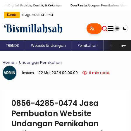
l: Praktis, Cantik, & Kekinian
Doa Restu: Ucapan Pernikahan Islami Menyentuh
Kamis
6 Agu 2026 14:05:25
⥅
TRENDS
Website Undangan
Pernikahan
Aqiqah
Home
Undangan Pernikahan
Imam
22 Mei 2024 00:00:00
6 min read
0856-4285-0474 Jasa
Pembuatan Website
Undangan Pernikahan