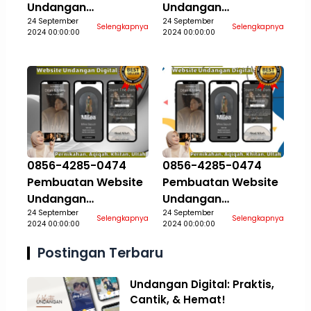
Undangan
Undangan
Pernikahan Aqiqah
24 September
Pernikahan Aqiqah
24 September
Selengkapnya
Selengkapnya
2024 00:00:00
2024 00:00:00
Khitan Ultah Jasa
Khitan Ultah Jasa
Aceh Selatan
Aceh Singkil
0856-4285-0474
0856-4285-0474
Pembuatan Website
Pembuatan Website
Undangan
Undangan
Pernikahan Aqiqah
24 September
Pernikahan Aqiqah
24 September
Selengkapnya
Selengkapnya
2024 00:00:00
2024 00:00:00
Khitan Ultah Jasa
Khitan Ultah Jasa
Aceh Tamiang
Aceh Tengah
Postingan Terbaru
Undangan Digital: Praktis,
Cantik, & Hemat!