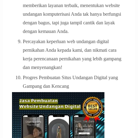
memberikan layanan terbaik, menentukan website
undangan komputerisasi Anda tak hanya berfungsi
dengan bagus, tapi juga tampil cantik dan layak
dengan kemauan Anda.
Percayakan keperluan web undangan digital
pernikahan Anda kepada kami, dan nikmati cara
kerja perencanaan pernikahan yang lebih gampang
dan menyenangkan!
Progres Pembuatan Situs Undangan Digital yang
Gampang dan Kencang