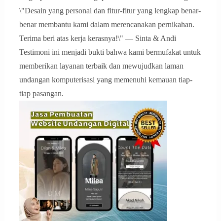
\"Desain yang personal dan fitur-fitur yang lengkap benar-
benar membantu kami dalam merencanakan pernikahan.
Terima beri atas kerja kerasnya!\" — Sinta & Andi
Testimoni ini menjadi bukti bahwa kami bermufakat untuk
memberikan layanan terbaik dan mewujudkan laman
undangan komputerisasi yang memenuhi kemauan tiap-
tiap pasangan.