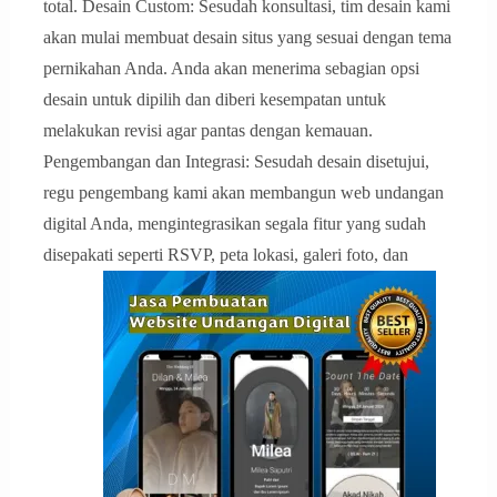
total. Desain Custom: Sesudah konsultasi, tim desain kami
akan mulai membuat desain situs yang sesuai dengan tema
pernikahan Anda. Anda akan menerima sebagian opsi
desain untuk dipilih dan diberi kesempatan untuk
melakukan revisi agar pantas dengan kemauan.
Pengembangan dan Integrasi: Sesudah desain disetujui,
regu pengembang kami akan membangun web undangan
digital Anda, mengintegrasikan segala fitur yang sudah
disepakati seperti RSVP, peta lokasi, galeri foto, dan