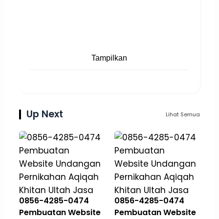
Tampilkan
Up Next
Lihat Semua
0856-4285-0474
0856-4285-0474
Pembuatan Website
Pembuatan Website