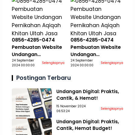
0856-4285-0474
0856-4285-0474
Pembuatan Website
Pembuatan Website
Undangan
Undangan
Pernikahan Aqiqah
24 September
Pernikahan Aqiqah
24 September
Selengkapnya
Selengkapnya
2024 00:00:00
2024 00:00:00
Khitan Ultah Jasa
Khitan Ultah Jasa
Aceh Tamiang
Aceh Tengah
Postingan Terbaru
Undangan Digital: Praktis,
Cantik, & Hemat!
15 November 2024
Selengkapnya
06:53:24
Undangan Digital: Praktis,
Cantik, Hemat Budget!