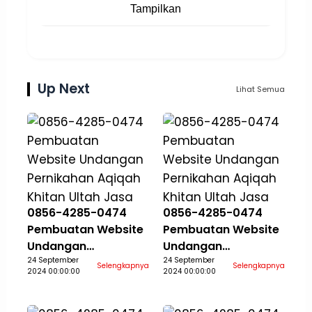
Tampilkan
Up Next
Lihat Semua
0856-4285-0474
0856-4285-0474
Pembuatan Website
Pembuatan Website
Undangan
Undangan
Pernikahan Aqiqah
24 September
Pernikahan Aqiqah
24 September
Selengkapnya
Selengkapnya
2024 00:00:00
2024 00:00:00
Khitan Ultah Jasa
Khitan Ultah Jasa
Aceh Selatan
Aceh Singkil