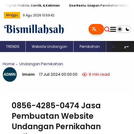
Praktis, Cantik, & Kekinian
Doa Restu: Ucapan Pernikahan Islami Menyentuh H
Minggu
9 Agu 2026 10:59:43
⥅
TRENDS
Website Undangan
Pernikahan
Aqiqah
Home
Undangan Pernikahan
Imam
17 Juli 2024 00:00:00
6 min read
0856-4285-0474 Jasa
Pembuatan Website
Undangan Pernikahan