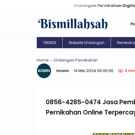
Undangan Pernikahan Digital: Kreasi Un
H
TRENDS
Website Undangan
Pernikah
Home
Undangan Pernikahan
Imam
14 Mei 2024 00:00:00
6 mi
0856-4285-0474 Jasa Pem
Pernikahan Online Terperca