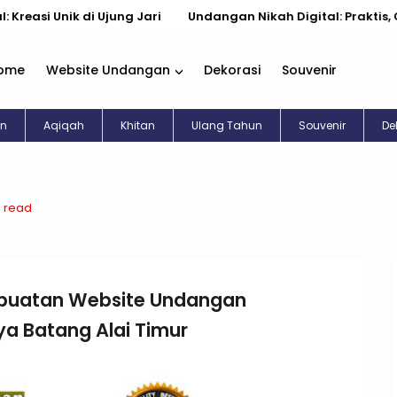
ik di Ujung Jari
Undangan Nikah Digital: Praktis, Cantik, & 
ome
Website Undangan
Dekorasi
Souvenir
an
Aqiqah
Khitan
Ulang Tahun
Souvenir
De
n read
buatan Website Undangan
ya Batang Alai Timur