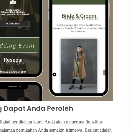
ng Dapat Anda Peroleh
ital pernikahan kami, Anda akan menerima fitur-fitur
galaman pernikahan Anda semakin istimewa. Berikut adalah