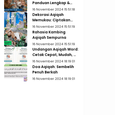
Panduan Lengkap &
Praktis
16 November 2024 15:51:18
Dekorasi Aqiqah
Memukau: Ciptakan
Kenangan Indah
16 November 2024 15:51:19
Rahasia Kambing
Aqiqah Sempurna
16 November 2024 15:51:19
Undangan Aqiqah Word:
Cetak Cepat, Mudah, &
Gratis!
16 November 2024 18:19:01
Doa Aqiqah: Sembelih
Penuh Berkah
16 November 2024 18:19:01