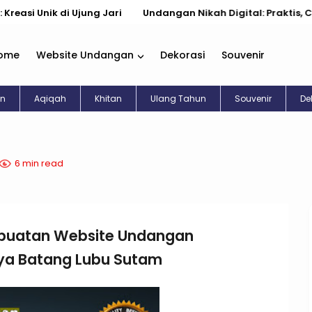
ik di Ujung Jari
Undangan Nikah Digital: Praktis, Cantik, & 
ome
Website Undangan
Dekorasi
Souvenir
an
Aqiqah
Khitan
Ulang Tahun
Souvenir
De
6 min read
buatan Website Undangan
aya Batang Lubu Sutam