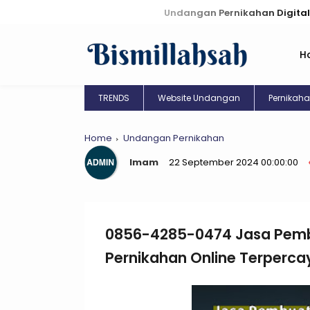
Undangan Pernikahan Digital: Kreasi Un
H
TRENDS
Website Undangan
Pernikah
Home
Undangan Pernikahan
Imam
22 September 2024 00:00:00
0856-4285-0474 Jasa Pem
Pernikahan Online Terperc