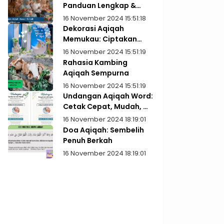
Panduan Lengkap &
Praktis
16 November 2024 15:51:18
Dekorasi Aqiqah
Memukau: Ciptakan
Kenangan Indah
16 November 2024 15:51:19
Rahasia Kambing
Aqiqah Sempurna
16 November 2024 15:51:19
Undangan Aqiqah Word:
Cetak Cepat, Mudah, &
Gratis!
16 November 2024 18:19:01
Doa Aqiqah: Sembelih
Penuh Berkah
16 November 2024 18:19:01