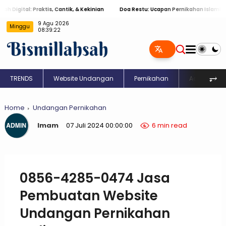
: Praktis, Cantik, & Kekinian
Doa Restu: Ucapan Pernikahan Islami Menyentuh
9 Agu 2026
Minggu
08:39:23
⥅
TRENDS
Website Undangan
Pernikahan
Aqiqah
Home
Undangan Pernikahan
Imam
07 Juli 2024 00:00:00
6 min read
0856-4285-0474 Jasa
Pembuatan Website
Undangan Pernikahan