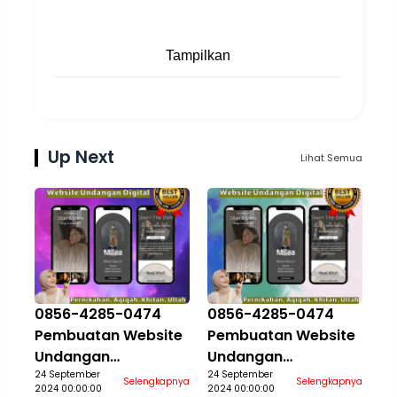
Tampilkan
Up Next
Lihat Semua
0856-4285-0474
0856-4285-0474
Pembuatan Website
Pembuatan Website
Undangan
Undangan
Pernikahan Aqiqah
24 September
Pernikahan Aqiqah
24 September
Selengkapnya
Selengkapnya
2024 00:00:00
2024 00:00:00