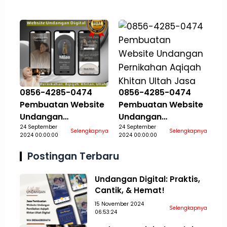
Khitan Ultah Jasa
Khitan Ultah Jasa
Aceh Selatan
Aceh Singkil
0856-4285-0474
0856-4285-0474
Pembuatan Website
Pembuatan Website
Undangan
Undangan
Pernikahan Aqiqah
24 September
Pernikahan Aqiqah
24 September
Selengkapnya
Selengkapnya
2024 00:00:00
2024 00:00:00
Khitan Ultah Jasa
Khitan Ultah Jasa
Aceh Tamiang
Aceh Tengah
Postingan Terbaru
Undangan Digital: Praktis,
Cantik, & Hemat!
15 November 2024
Selengkapnya
06:53:24