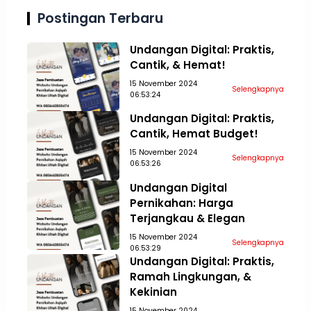
Aceh Tamiang
Aceh Tengah
Postingan Terbaru
Undangan Digital: Praktis,
Cantik, & Hemat!
15 November 2024
Selengkapnya
06:53:24
Undangan Digital: Praktis,
Cantik, Hemat Budget!
15 November 2024
Selengkapnya
06:53:26
Undangan Digital
Pernikahan: Harga
Terjangkau & Elegan
15 November 2024
Selengkapnya
06:53:29
Undangan Digital: Praktis,
Ramah Lingkungan, &
Kekinian
15 November 2024