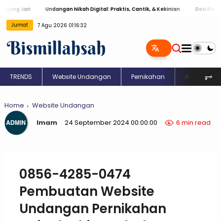
ari
Undangan Nikah Digital: Praktis, Cantik, & Kekinian
Doa Restu: Ucapan
Jumat
7 Agu 2026 01:16:33
⥅
TRENDS
Website Undangan
Pernikahan
Aqiqah
Home
Website Undangan
Imam
24 September 2024 00:00:00
6 min read
0856-4285-0474
Pembuatan Website
Undangan Pernikahan