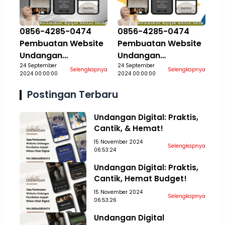
0856-4285-0474
0856-4285-0474
Pembuatan Website
Pembuatan Website
Undangan
Undangan
Pernikahan Aqiqah
24 September
Pernikahan Aqiqah
24 September
Selengkapnya
Selengkapnya
2024 00:00:00
2024 00:00:00
Khitan Ultah Jasa
Khitan Ultah Jasa
Aceh Tamiang
Aceh Tengah
Postingan Terbaru
Undangan Digital: Praktis,
Cantik, & Hemat!
15 November 2024
Selengkapnya
06:53:24
Undangan Digital: Praktis,
Cantik, Hemat Budget!
15 November 2024
Selengkapnya
06:53:26
Undangan Digital