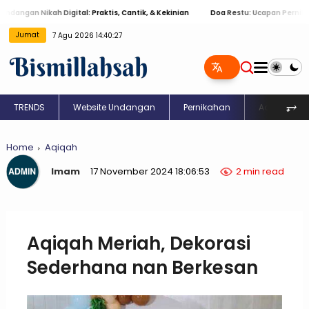
ngan Nikah Digital: Praktis, Cantik, & Kekinian
Doa Restu: Ucapan Pernikahan
Jumat
7 Agu 2026 14:40:27
⥅
TRENDS
Website Undangan
Pernikahan
Aqiqah
Home
Aqiqah
Imam
17 November 2024 18:06:53
2 min read
Aqiqah Meriah, Dekorasi
Sederhana nan Berkesan