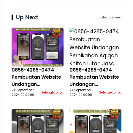
Up Next
Lihat Semua
0856-4285-0474
0856-4285-0474
Pembuatan Website
Pembuatan Website
Undangan
Undangan
Pernikahan Aqiqah
24 September
Pernikahan Aqiqah
24 September
Selengkapnya
Selengkapnya
2024 00:00:00
2024 00:00:00
Khitan Ultah Jasa
Khitan Ultah Jasa
Aceh Selatan
Aceh Singkil