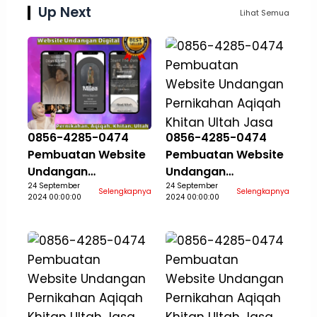
Up Next
Lihat Semua
0856-4285-0474
0856-4285-0474
Pembuatan Website
Pembuatan Website
Undangan
Undangan
Pernikahan Aqiqah
24 September
Pernikahan Aqiqah
24 September
Selengkapnya
Selengkapnya
2024 00:00:00
2024 00:00:00
Khitan Ultah Jasa
Khitan Ultah Jasa
Aceh Selatan
Aceh Singkil