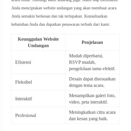
Anda menciptakan website undangan yang akan membuat acara
Anda semakin berkesan dan tak terlupakan. Konsultasikan
kebutuhan Anda dan dapatkan penawaran terbaik dari kami.
Keunggulan Website
Penjelasan
Undangan
Mudah diperbarui,
Efisiensi
RSVP mudah,
pengelolaan tamu efektif.
Desain dapat disesuaikan
Fleksibel
dengan tema acara.
Menampilkan galeri foto,
Interaktif
video, peta interaktif.
Meningkatkan citra acara
Profesional
dan kesan yang baik.