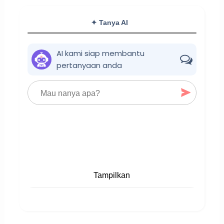
✦ Tanya AI
AI kami siap membantu
pertanyaan anda
Tampilkan