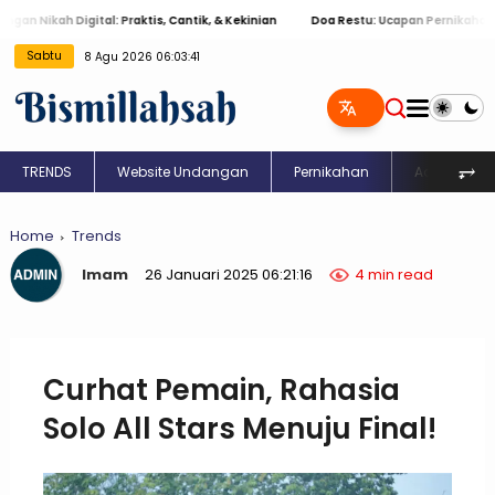
Nikah Digital: Praktis, Cantik, & Kekinian
Doa Restu: Ucapan Pernikahan Islam
8 Agu 2026
Sabtu
06:03:42
⥅
TRENDS
Website Undangan
Pernikahan
Aqiqah
Home
Trends
Imam
26 Januari 2025 06:21:16
4 min read
Curhat Pemain, Rahasia
Solo All Stars Menuju Final!