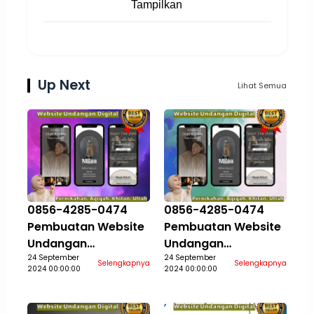
Tampilkan
Up Next
Lihat Semua
0856-4285-0474
0856-4285-0474
Pembuatan Website
Pembuatan Website
Undangan
Undangan
Pernikahan Aqiqah
24 September
Pernikahan Aqiqah
24 September
Selengkapnya
Selengkapnya
2024 00:00:00
2024 00:00:00
Khitan Ultah Jasa
Khitan Ultah Jasa
Aceh Selatan
Aceh Singkil