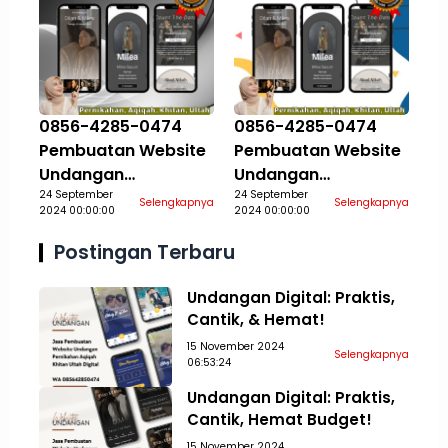
0856-4285-0474
0856-4285-0474
Pembuatan Website
Pembuatan Website
Undangan
Undangan
Pernikahan Aqiqah
24 September
Pernikahan Aqiqah
24 September
Selengkapnya
Selengkapnya
2024 00:00:00
2024 00:00:00
Khitan Ultah Jasa
Khitan Ultah Jasa
Aceh Tamiang
Aceh Tengah
Postingan Terbaru
Undangan Digital: Praktis,
Cantik, & Hemat!
15 November 2024
Selengkapnya
06:53:24
Undangan Digital: Praktis,
Cantik, Hemat Budget!
15 November 2024