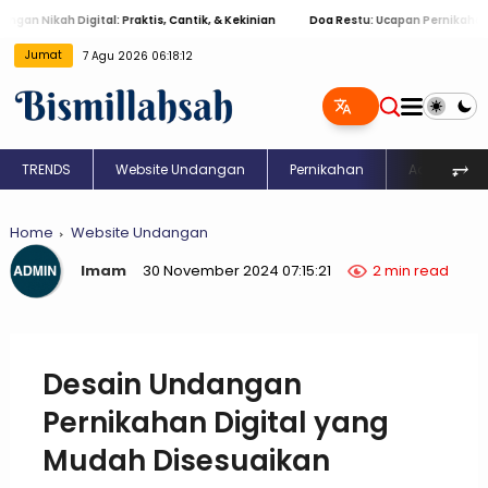
 Nikah Digital: Praktis, Cantik, & Kekinian
Doa Restu: Ucapan Pernikahan Isl
Jumat
7 Agu 2026 06:18:13
⥅
TRENDS
Website Undangan
Pernikahan
Aqiqah
Home
Website Undangan
Imam
30 November 2024 07:15:21
2 min read
Desain Undangan
Pernikahan Digital yang
Mudah Disesuaikan