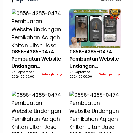
0856-4285-0474
0856-4285-0474
Pembuatan Website
Pembuatan Website
Undangan
Undangan
Pernikahan Aqiqah
24 September
Pernikahan Aqiqah
24 September
Selengkapnya
Selengkapnya
2024 00:00:00
2024 00:00:00
Khitan Ultah Jasa
Khitan Ultah Jasa
Aceh Selatan
Aceh Singkil