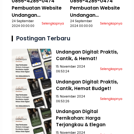
0856-4285-0474
0856-4285-0474
Pembuatan Website
Pembuatan Website
Undangan
Undangan
Pernikahan Aqiqah
24 September
Pernikahan Aqiqah
24 September
Selengkapnya
Selengkapnya
2024 00:00:00
2024 00:00:00
Khitan Ultah Jasa
Khitan Ultah Jasa
Aceh Tamiang
Aceh Tengah
Postingan Terbaru
Undangan Digital: Praktis,
Cantik, & Hemat!
15 November 2024
Selengkapnya
06:53:24
Undangan Digital: Praktis,
Cantik, Hemat Budget!
15 November 2024
Selengkapnya
06:53:26
Undangan Digital
Pernikahan: Harga
Terjangkau & Elegan
15 November 2024