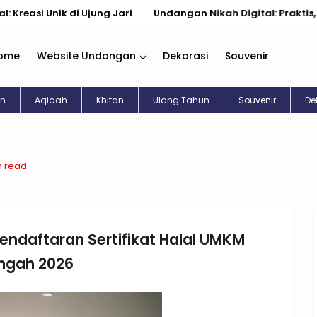
Unik di Ujung Jari
Undangan Nikah Digital: Praktis, Cantik, 
ome
Website Undangan
Dekorasi
Souvenir
an
Aqiqah
Khitan
Ulang Tahun
Souvenir
De
n read
ndaftaran Sertifikat Halal UMKM
ngah 2026