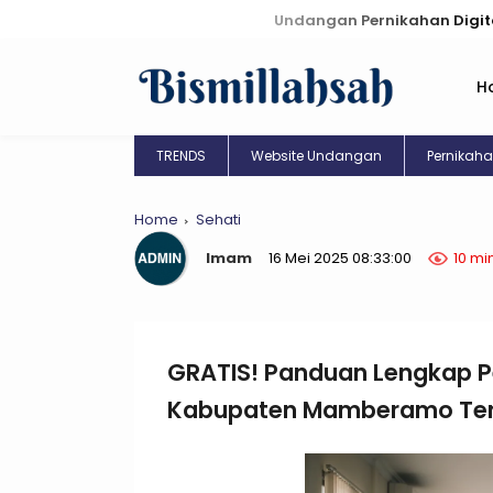
Undangan Pernikahan Digital: Kreasi 
H
TRENDS
Website Undangan
Pernikah
Home
Sehati
Imam
16 Mei 2025 08:33:00
10 mi
GRATIS! Panduan Lengkap Pe
Kabupaten Mamberamo Te