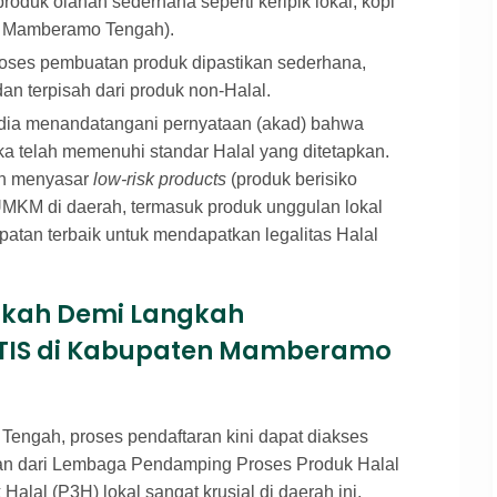
roduk olahan sederhana seperti keripik lokal, kopi
al Mamberamo Tengah).
oses pembuatan produk dipastikan sederhana,
an terpisah dari produk non-Halal.
ia menandatangani pernyataan (akad) bahwa
a telah memenuhi standar Halal yang ditetapkan.
ah menyasar
low-risk products
(produk berisiko
UMKM di daerah, termasuk produk unggulan lokal
tan terbaik untuk mendapatkan legalitas Halal
kah Demi Langkah
ATIS di Kabupaten Mamberamo
engah, proses pendaftaran kini dapat diakses
an dari Lembaga Pendamping Proses Produk Halal
lal (P3H) lokal sangat krusial di daerah ini.