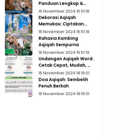
Panduan Lengkap &
Praktis
16 November 2024 15:51:18
Dekorasi Aqiqah
Memukau: Ciptakan
Kenangan Indah
16 November 2024 15:51:19
Rahasia Kambing
Aqiqah Sempurna
16 November 2024 15:51:19
Undangan Aqiqah Word:
Cetak Cepat, Mudah, &
Gratis!
16 November 2024 18:19:01
Doa Aqiqah: Sembelih
Penuh Berkah
16 November 2024 18:19:01