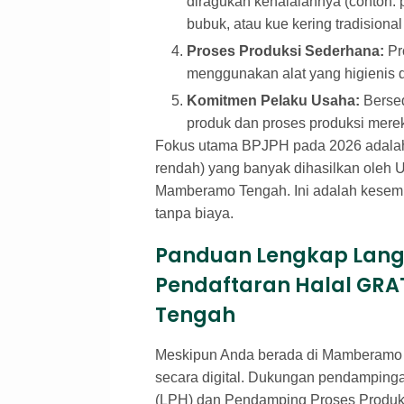
diragukan kehalalannya (contoh: p
bubuk, atau kue kering tradision
Proses Produksi Sederhana:
Pr
menggunakan alat yang higienis d
Komitmen Pelaku Usaha:
Bersed
produk dan proses produksi merek
Fokus utama BPJPH pada 2026 adal
rendah) yang banyak dihasilkan oleh 
Mamberamo Tengah. Ini adalah kesempa
tanpa biaya.
Panduan Lengkap Lang
Pendaftaran Halal GR
Tengah
Meskipun Anda berada di Mamberamo T
secara digital. Dukungan pendamping
(LPH) dan Pendamping Proses Produk Ha