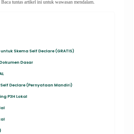
a tuntas artikel ini untuk wawasan mendalam.
ntuk Skema Self Declare (GRATIS)
n Dokumen Dasar
AL
elf Declare (Pernyataan Mandiri)
ing P3H Lokal
lal
tal
)