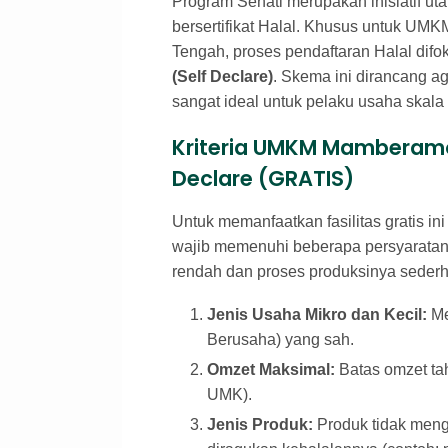
Program Sehati merupakan inisiatif u
bersertifikat Halal. Khusus untuk UM
Tengah, proses pendaftaran Halal dif
(Self Declare)
. Skema ini dirancang a
sangat ideal untuk pelaku usaha skala
Kriteria UMKM Mamberamo
Declare (GRATIS)
Untuk memanfaatkan fasilitas gratis 
wajib memenuhi beberapa persyaratan 
rendah dan proses produksinya seder
Jenis Usaha Mikro dan Kecil:
Me
Berusaha) yang sah.
Omzet Maksimal:
Batas omzet tah
UMK).
Jenis Produk:
Produk tidak men