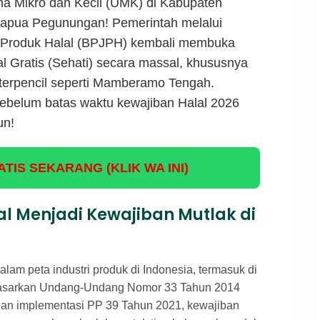
a Mikro dan Kecil (UMK) di Kabupaten
apua Pegunungan! Pemerintah melalui
Produk Halal (BPJPH) kembali membuka
alal Gratis (Sehati) secara massal, khususnya
erpencil seperti Mamberamo Tengah.
 sebelum batas waktu kewajiban Halal 2026
un!
TIS SEKARANG (KLIK WA INI)
al Menjadi Kewajiban Mutlak di
lam peta industri produk di Indonesia, termasuk di
asarkan Undang-Undang Nomor 33 Tahun 2014
dan implementasi PP 39 Tahun 2021, kewajiban