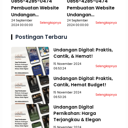
0856-4285-0474
0856-4285-0474
Pembuatan Website
Pembuatan Website
Undangan
Undangan
Pernikahan Aqiqah
24 September
Pernikahan Aqiqah
24 September
Selengkapnya
Selengkapnya
2024 00:00:00
2024 00:00:00
Khitan Ultah Jasa
Khitan Ultah Jasa
Aceh Tamiang
Aceh Tengah
Postingan Terbaru
Undangan Digital: Praktis,
Cantik, & Hemat!
15 November 2024
Selengkapnya
06:53:24
Undangan Digital: Praktis,
Cantik, Hemat Budget!
15 November 2024
Selengkapnya
06:53:26
Undangan Digital
Pernikahan: Harga
Terjangkau & Elegan
15 November 2024