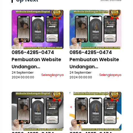
0856-4285-0474
0856-4285-0474
Pembuatan Website
Pembuatan Website
Undangan
Undangan
Pernikahan Aqiqah
24 September
Pernikahan Aqiqah
24 September
Selengkapnya
Selengkapnya
2024 00:00:00
2024 00:00:00
Khitan Ultah Jasa
Khitan Ultah Jasa
Aceh Selatan
Aceh Singkil