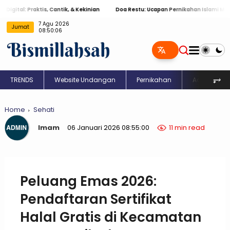
Praktis, Cantik, & Kekinian
Doa Restu: Ucapan Pernikahan Islami Menyentuh H
7 Agu 2026
Jumat
08:50:07
⥅
TRENDS
Website Undangan
Pernikahan
Aqiqah
Home
Sehati
Imam
06 Januari 2026 08:55:00
11 min read
Peluang Emas 2026:
Pendaftaran Sertifikat
Halal Gratis di Kecamatan