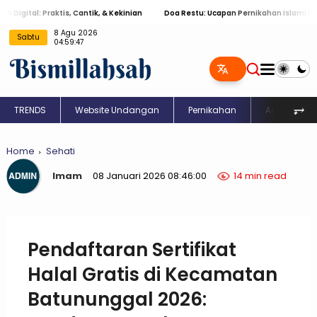
 Praktis, Cantik, & Kekinian
Doa Restu: Ucapan Pernikahan Islami Menyentuh 
8 Agu 2026
Sabtu
04:59:48
⥅
TRENDS
Website Undangan
Pernikahan
Aqiqah
Home
Sehati
Imam
08 Januari 2026 08:46:00
14 min read
Pendaftaran Sertifikat
Halal Gratis di Kecamatan
Batununggal 2026: