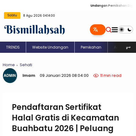
Undangan Pernikahan Digital: Kreasi Un
Sabtu
8 Agu 2026 04:14:01
⥅
TRENDS
Website Undangan
Pernikahan
Aqiqah
Home
Sehati
Imam
09 Januari 2026 08:04:00
11 min read
Pendaftaran Sertifikat
Halal Gratis di Kecamatan
Buahbatu 2026 | Peluang