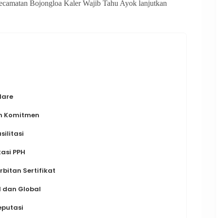
camatan Bojongloa Kaler Wajib Tahu Ayok lanjutkan
lare
an Komitmen
ilitasi
asi PPH
bitan Sertifikat
l dan Global
eputasi