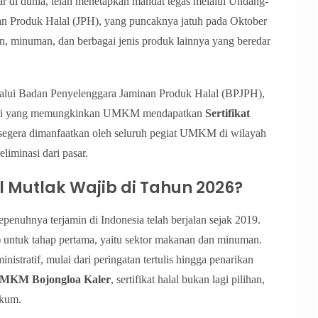
ar di dunia, telah menetapkan mandat tegas melalui Undang-
 Produk Halal (JPH), yang puncaknya jatuh pada Oktober
n, minuman, dan berbagai jenis produk lainnya yang beredar
lalui Badan Penyelenggara Jaminan Produk Halal (BPJPH),
litasi yang memungkinkan UMKM mendapatkan
Sertifikat
s segera dimanfaatkan oleh seluruh pegiat UMKM di wilayah
liminasi dari pasar.
l Mutlak Wajib di Tahun 2026?
epenuhnya terjamin di Indonesia telah berjalan sejak 2019.
) untuk tahap pertama, yaitu sektor makanan dan minuman.
istratif, mulai dari peringatan tertulis hingga penarikan
MKM Bojongloa Kaler
, sertifikat halal bukan lagi pilihan,
ukum.