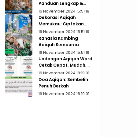
Panduan Lengkap &
Praktis
16 November 2024 15:51:18
Dekorasi Aqiqah
Memukau: Ciptakan
Kenangan Indah
16 November 2024 15:51:19
Rahasia Kambing
Aqiqah Sempurna
16 November 2024 15:51:19
Undangan Aqiqah Word:
Cetak Cepat, Mudah, &
Gratis!
16 November 2024 18:19:01
Doa Aqiqah: Sembelih
Penuh Berkah
16 November 2024 18:19:01