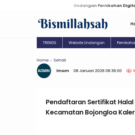
Undangan Pernikahan Digital: Kreasi 
H
TRENDS
Website Undangan
Pernikah
Home
Sehati
Imam
08 Januari 2026 08:36:00
Pendaftaran Sertifikat Hala
Kecamatan Bojongloa Kaler