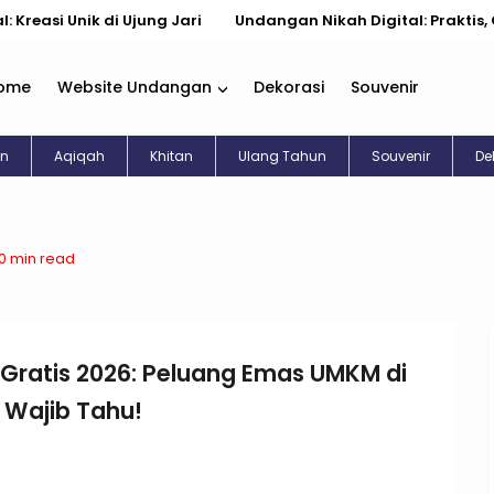
Unik di Ujung Jari
Undangan Nikah Digital: Praktis, Cantik, 
ome
Website Undangan
Dekorasi
Souvenir
an
Aqiqah
Khitan
Ulang Tahun
Souvenir
De
10 min read
l Gratis 2026: Peluang Emas UMKM di
 Wajib Tahu!