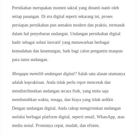
Pernikahan merupakan momen sakral yang dinanti-nanti oleh
setiap pasangan. Di era digital seperti sekarang ini, proses
persiapan pernikahan pun semakin modern dan praktis, termasuk
dalam hal penyebaran undangan. Undangan pernikahan digital
hadir sebagai solusi inovatif yang menawarkan berbagai
kemudahan dan keuntungan, baik bagi calon pengantin maupun
para tamu undangan.
Mengapa memilih undangan digital?
Salah satu alasan utamanya
adalah kepraktisan. Anda tidak perlu repot mencetak dan
mendistribusikan undangan secara fisik, yang tentu saja
membutuhkan waktu, tenaga, dan biaya yang tidak sedikit.
Dengan undangan digital, Anda cukup mengirimkan undangan
melalui berbagai platform digital, seperti email, WhatsApp, atau
media sosial. Prosesnya cepat, mudah, dan efisien.