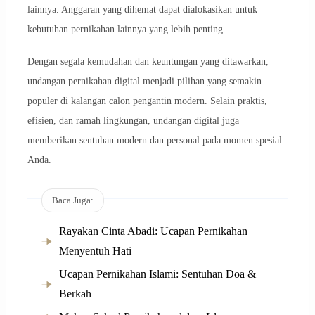
lainnya. Anggaran yang dihemat dapat dialokasikan untuk
kebutuhan pernikahan lainnya yang lebih penting.
Dengan segala kemudahan dan keuntungan yang ditawarkan,
undangan pernikahan digital menjadi pilihan yang semakin
populer di kalangan calon pengantin modern. Selain praktis,
efisien, dan ramah lingkungan, undangan digital juga
memberikan sentuhan modern dan personal pada momen spesial
Anda.
Baca Juga:
Rayakan Cinta Abadi: Ucapan Pernikahan
Menyentuh Hati
Ucapan Pernikahan Islami: Sentuhan Doa &
Berkah