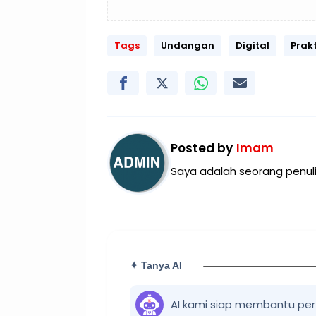
Tags
Undangan
Digital
Prakt
Posted by
Imam
Saya adalah seorang penuli
✦ Tanya AI
AI kami siap membantu pe