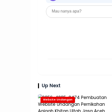
Up Next
Website Undangan