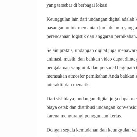
yang tersebar di berbagai lokasi.
Keunggulan lain dari undangan digital adala
pasangan untuk memantau jumlah tamu yang a
perencanaan logistik dan anggaran pernikahan.
Selain praktis, undangan digital juga menawark
animasi, musik, dan bahkan video dapat diinte
pengalaman yang unik dan personal bagi par
merasakan atmosfer pernikahan Anda bahkan se
interaktif dan menarik.
Dari sisi biaya, undangan digital juga dapat 
biaya cetak dan distribusi undangan konvension
karena mengurangi penggunaan kertas.
Dengan segala kemudahan dan keunggulan yang