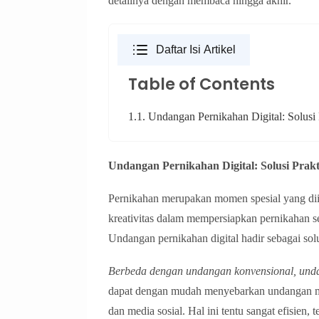
detailnya dengan membaca hingga akhir.
Daftar Isi Artikel
Table of Contents
1.1. Undangan Pernikahan Digital: Solusi 
Undangan Pernikahan Digital: Solusi Prakt
Pernikahan merupakan momen spesial yang diim
kreativitas dalam mempersiapkan pernikahan 
Undangan pernikahan digital hadir sebagai solu
Berbeda dengan undangan konvensional, undan
dapat dengan mudah menyebarkan undangan mela
dan media sosial. Hal ini tentu sangat efisie