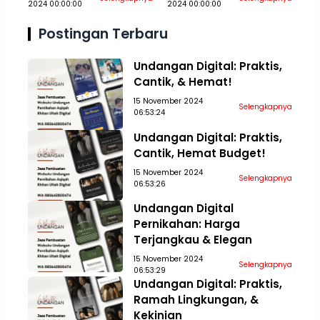
2024 00:00:00
2024 00:00:00
Khitan Ultah Jasa
Khitan Ultah Jasa
Aceh Tamiang
Aceh Tengah
Postingan Terbaru
Undangan Digital: Praktis,
Cantik, & Hemat!
15 November 2024
Selengkapnya
06:53:24
Undangan Digital: Praktis,
Cantik, Hemat Budget!
15 November 2024
Selengkapnya
06:53:26
Undangan Digital
Pernikahan: Harga
Terjangkau & Elegan
15 November 2024
Selengkapnya
06:53:29
Undangan Digital: Praktis,
Ramah Lingkungan, &
Kekinian