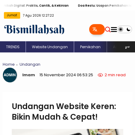
ah Digital: Praktis, Cantik, & Kekinian
Doa Restu: Ucapan Pernikahan Islami 
Jumat
7 Agu 2026 12:27:22
⥅
TRENDS
Website Undangan
Pernikahan
Aqiqah
Home
Undangan
Imam
15 November 2024 06:53:25
2 min read
Undangan Website Keren:
Bikin Mudah & Cepat!