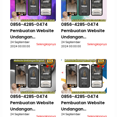
0856-4285-0474
0856-4285-0474
Pembuatan Website
Pembuatan Website
Undangan
Undangan
Pernikahan Aqiqah
24 September
Pernikahan Aqiqah
24 September
Selengkapnya
Selengkapnya
2024 00:00:00
2024 00:00:00
Khitan Ultah Jasa
Khitan Ultah Jasa
Aceh Selatan
Aceh Singkil
0856-4285-0474
0856-4285-0474
Pembuatan Website
Pembuatan Website
Undangan
Undangan
Pernikahan Aqiqah
24 September
Pernikahan Aqiqah
24 September
Selengkapnya
Selengkapnya