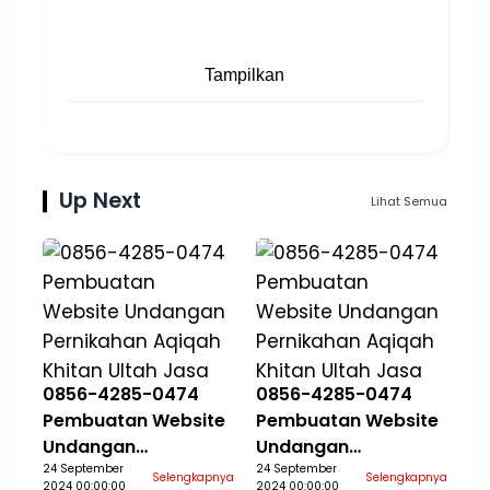
Tampilkan
Up Next
Lihat Semua
0856-4285-0474
0856-4285-0474
Pembuatan Website
Pembuatan Website
Undangan
Undangan
Pernikahan Aqiqah
24 September
Pernikahan Aqiqah
24 September
Selengkapnya
Selengkapnya
2024 00:00:00
2024 00:00:00