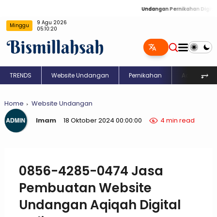
Undangan Pernikahan Digital: Kreasi
9 Agu 2026
Minggu
05:10:20
⥅
TRENDS
Website Undangan
Pernikahan
Aqiqah
Home
Website Undangan
Imam
18 Oktober 2024 00:00:00
4 min read
0856-4285-0474 Jasa
Pembuatan Website
Undangan Aqiqah Digital