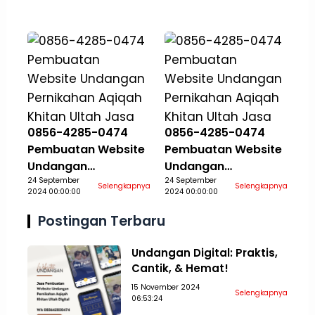
Khitan Ultah Jasa
Khitan Ultah Jasa
Aceh Selatan
Aceh Singkil
0856-4285-0474
0856-4285-0474
Pembuatan Website
Pembuatan Website
Undangan
Undangan
Pernikahan Aqiqah
24 September
Pernikahan Aqiqah
24 September
Selengkapnya
Selengkapnya
2024 00:00:00
2024 00:00:00
Khitan Ultah Jasa
Khitan Ultah Jasa
Aceh Tamiang
Aceh Tengah
Postingan Terbaru
Undangan Digital: Praktis,
Cantik, & Hemat!
15 November 2024
Selengkapnya
06:53:24