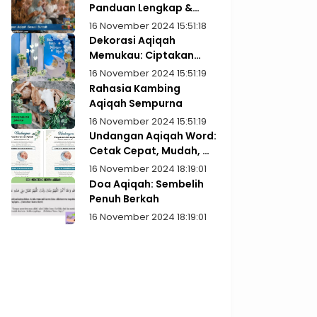
Panduan Lengkap &
Praktis
16 November 2024 15:51:18
Dekorasi Aqiqah
Memukau: Ciptakan
Kenangan Indah
16 November 2024 15:51:19
Rahasia Kambing
Aqiqah Sempurna
16 November 2024 15:51:19
Undangan Aqiqah Word:
Cetak Cepat, Mudah, &
Gratis!
16 November 2024 18:19:01
Doa Aqiqah: Sembelih
Penuh Berkah
16 November 2024 18:19:01