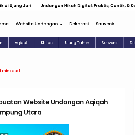
Jari
Undangan Nikah Digital: Praktis, Cantik, & Kekinian
ome
Website Undangan
Dekorasi
Souvenir
an
Aqiqah
Khitan
Ulang Tahun
Souvenir
De
4 min read
buatan Website Undangan Aqiqah
Lampung Utara