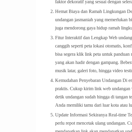
faktor dekoratif yang sesuai dengan sele
Hemat Biaya dan Ramah Lingkungan Deng
undangan jasmaniah yang memerlukan biaya
juga mendorong gaya hidup ramah lingku
Fitur Interaktif dan Lengkap Web undanga
canggih seperti peta lokasi otomatis, k
bisa segera klik link peta untuk pandua
yang akan hadir dengan gampang. Bebe
musik latar, galeri foto, hingga video test
Kemudahan Penyebaran Undangan Di era 
praktis. Cukup kirim link web undangan 
detik undangan sudah hingga di tangan t
Anda memiliki tamu dari luar kota atau lu
Update Informasi Sekiranya Real-time Te
perlu repot mencetak ulang undangan. Cu
mendapatkan link akan mendapatkan update