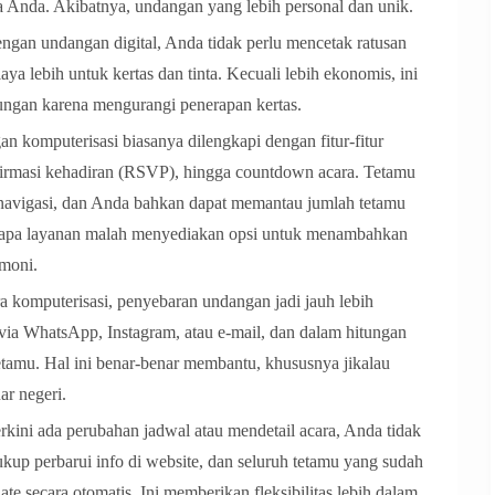
ra Anda. Akibatnya, undangan yang lebih personal dan unik.
an undangan digital, Anda tidak perlu mencetak ratusan
 lebih untuk kertas dan tinta. Kecuali lebih ekonomis, ini
ngan karena mengurangi penerapan kertas.
n komputerisasi biasanya dilengkapi dengan fitur-fitur
onfirmasi kehadiran (RSVP), hingga countdown acara. Tetamu
n navigasi, dan Anda bahkan dapat memantau jumlah tetamu
rapa layanan malah menyediakan opsi untuk menambahkan
imoni.
komputerisasi, penyebaran undangan jadi jauh lebih
via WhatsApp, Instagram, atau e-mail, dan dalam hitungan
etamu. Hal ini benar-benar membantu, khususnya jikalau
ar negeri.
rkini ada perubahan jadwal atau mendetail acara, Anda tidak
kup perbarui info di website, dan seluruh tetamu yang sudah
 secara otomatis. Ini memberikan fleksibilitas lebih dalam