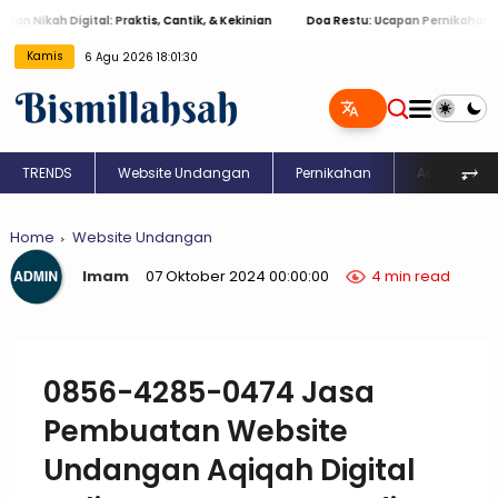
kah Digital: Praktis, Cantik, & Kekinian
Doa Restu: Ucapan Pernikahan Islami
Kamis
6 Agu 2026 18:01:31
⥅
TRENDS
Website Undangan
Pernikahan
Aqiqah
Home
Website Undangan
Imam
07 Oktober 2024 00:00:00
4 min read
0856-4285-0474 Jasa
Pembuatan Website
Undangan Aqiqah Digital