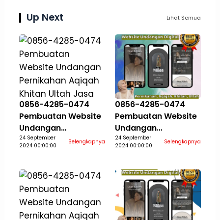
Up Next
Lihat Semua
0856-4285-0474
0856-4285-0474
Pembuatan Website
Pembuatan Website
Undangan
Undangan
Pernikahan Aqiqah
24 September
Pernikahan Aqiqah
24 September
Selengkapnya
Selengkapnya
2024 00:00:00
2024 00:00:00
Khitan Ultah Jasa
Khitan Ultah Jasa
Aceh Selatan
Aceh Singkil