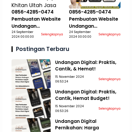
0856-4285-0474
0856-4285-0474
Pembuatan Website
Pembuatan Website
Undangan
Undangan
Pernikahan Aqiqah
24 September
Pernikahan Aqiqah
24 September
Selengkapnya
Selengkapnya
2024 00:00:00
2024 00:00:00
Khitan Ultah Jasa
Khitan Ultah Jasa
Aceh Tamiang
Aceh Tengah
Postingan Terbaru
Undangan Digital: Praktis,
Cantik, & Hemat!
15 November 2024
Selengkapnya
06:53:24
Undangan Digital: Praktis,
Cantik, Hemat Budget!
15 November 2024
Selengkapnya
06:53:26
Undangan Digital
Pernikahan: Harga